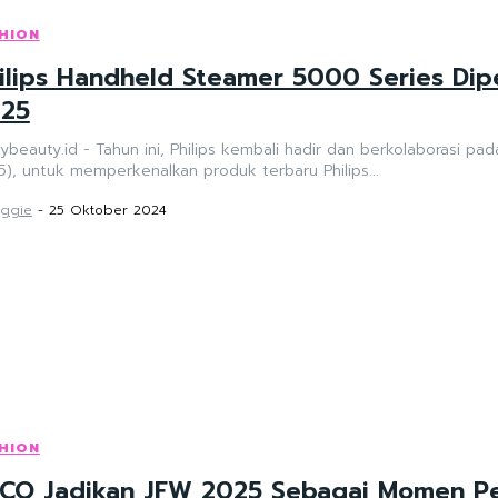
HION
ilips Handheld Steamer 5000 Series Dip
25
ybeauty.id - Tahun ini, Philips kembali hadir dan berkolaborasi
), untuk memperkenalkan produk terbaru Philips...
ggie
-
25 Oktober 2024
HION
CO Jadikan JFW 2025 Sebagai Momen Pe