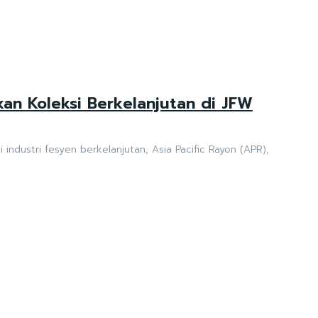
an Koleksi Berkelanjutan di JFW
ndustri fesyen berkelanjutan, Asia Pacific Rayon (APR),