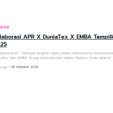
HION
laborasi APR X DuniaTex X EMBA Tampilk
25
ybeauty.id - Sebagai langkah nyata dalam mendorong transformasi i
aTex, dan EMBA Group berkolaborasi dalam fashion show Jakarta...
ggie
-
28 Oktober 2024