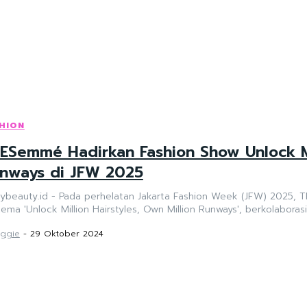
HION
ESemmé Hadirkan Fashion Show Unlock Mil
nways di JFW 2025
rybeauty.id - Pada perhelatan Jakarta Fashion Week (JFW) 2025
ema 'Unlock Million Hairstyles, Own Million Runways', berkolaboras
ggie
-
29 Oktober 2024