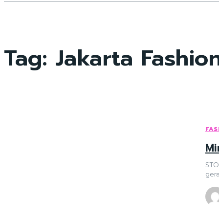
Tag:
Jakarta Fashi
FAS
Mi
STO
ger