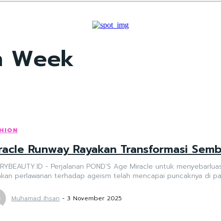
on Week
HION
racle Runway Rayakan Transformasi Sem
RYBEAUTY.ID - Perjalanan POND’S Age Miracle untuk menyebarlua
akan perlawanan terhadap ageism telah mencapai puncaknya di pa
Muhamad Ihsan
-
3 November 2025