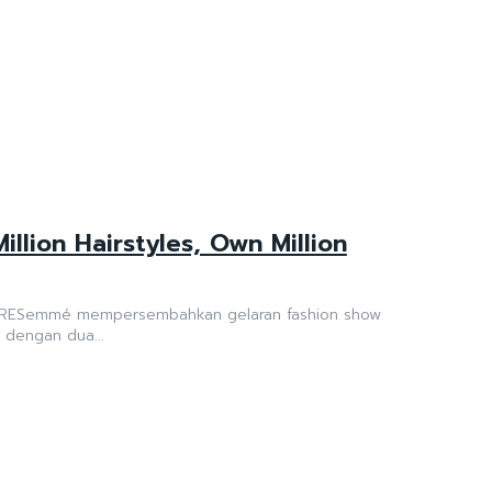
lion Hairstyles, Own Million
, TRESemmé mempersembahkan gelaran fashion show
i dengan dua...