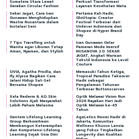
Sumatera Utara Lewat
Perkuat Transformasi
Gerakan Circular Fashion
Layanan Kesehatan Mata
Sekar Jagat, Cara Ivan
Pertama Kali Hadir,
Gunawan Menghidupkan
GloUtopia: Creator
Wastra Nusantara dalam
Festival Terbesar dari
Instalasi Seni
Unilever Indonesia dan
Shopee di Hyper Brand
Day
7 Tips Travelling untuk
Ivan Gunawan Gelar
Wanita agar Liburan Tetap
Pameran Mode Imersif
Aman, Nyaman, dan Stylish
NUSANOVA 2.0: SEKAR
JAGAT, Angkat Warisan
Tekstil Indonesia ke Level
Couture
SIVIA, Agatha Pricilla, dan
Memasuki Tahun Ketiga,
Ify Alyssa Bagikan Cara
Tropical Paradise Takeover
Jalani Hidup Sat-Set
Hadir sebagai
Bersama Shopee
Pengalaman Tahunan
Terbesar Buttonscarves
Xela Rederm & AQ Skin
Optik Melawai Vision Run
Solutions Ajak Masyarakat
2026 Rayakan Hari Jadi
Lebih Paham Melasma
Optik Melawai ke-45
Tahun
Gentem Lifelong Learning
AgeLetics Resmi Hadir di
Group Berkomitmen
Jakarta, Komunitas
Membangun Keterampilan
Wellness Khusus Lansia
dan Kompetensi Lifelong
yang Fokus Tingkatkan
Learning Sejak Usia Dini
Longevity dan Kualitas
Hidup