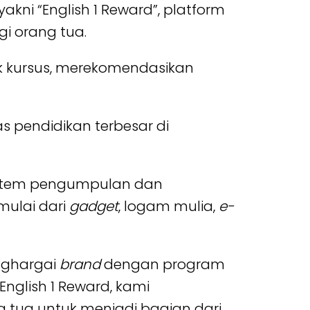
akni “English 1 Reward”, platform
i orang tua.
k kursus, merekomendasikan
as pendidikan terbesar di
sistem pengumpulan dan
 mulai dari
gadget
, logam mulia,
e-
enghargai
brand
dengan program
nglish 1 Reward, kami
 tua untuk menjadi bagian dari