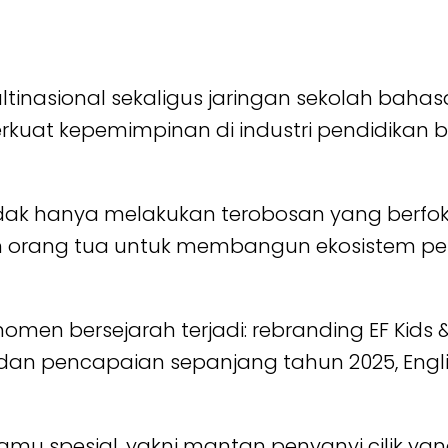
inasional sekaligus jaringan sekolah bahasa
uat kepemimpinan di industri pendidikan ba
tidak hanya melakukan terobosan yang berfo
tan orang tua untuk membangun ekosistem p
 momen bersejarah terjadi: rebranding EF Kids 
 dan pencapaian sepanjang tahun 2025, Englis
mu spesial, yakni mantan penyanyi cilik yang