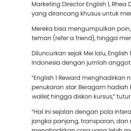
Marketing Director English 1, Rhea
yang dirancang khusus untuk me
Mereka bisa mengumpulkan poin, 
teman (refer a friend), hingga me
Diluncurkan sejak Mei lalu, Englis
Indonesia dengan jumlah anggota a
“English 1 Reward menghadirkan 
penukaran
star
. Beragam hadiah 
wallet
, hingga diskon kursus,” tutu
“Hal ini sejalan dengan pola inte
jangka panjang, transparan, dan 
menghadirkan cara yang lebih 