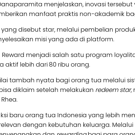
 Danaparamita menjelaskan, inovasi tersebut y
mberikan manfaat praktis non-akademik bag
yang disebut star, melalui pembelian produ
nyelesaikan misi yang ada di platform.
h 1 Reward menjadi salah satu program loyalit
ktif lebih dari 80 ribu orang.
nilai tambah nyata bagi orang tua melalui 
bisa diklaim setelah melakukan
redeem star
,
r Rhea.
raksi baru orang tua Indonesia yang lebih m
relevan dengan kebutuhan keluarga. Melalui E
menyenangkan dan
rewarding
bagi para orang