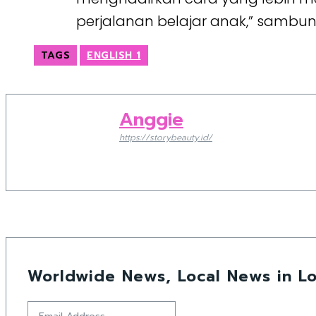
perjalanan belajar anak,” sambun
TAGS
ENGLISH 1
Anggie
https://storybeauty.id/
Worldwide News, Local News in Lo