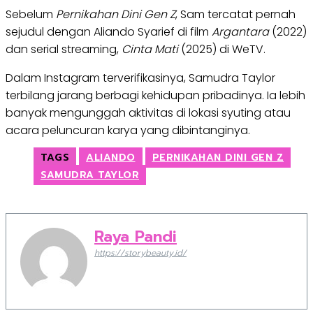
Sebelum
Pernikahan Dini Gen Z
, Sam tercatat pernah
sejudul dengan Aliando Syarief di film
Argantara
(2022)
dan serial streaming,
Cinta Mati
(2025) di WeTV.
Dalam Instagram terverifikasinya, Samudra Taylor
terbilang jarang berbagi kehidupan pribadinya. Ia lebih
banyak mengunggah aktivitas di lokasi syuting atau
acara peluncuran karya yang dibintanginya.
TAGS
ALIANDO
PERNIKAHAN DINI GEN Z
SAMUDRA TAYLOR
Raya Pandi
https://storybeauty.id/