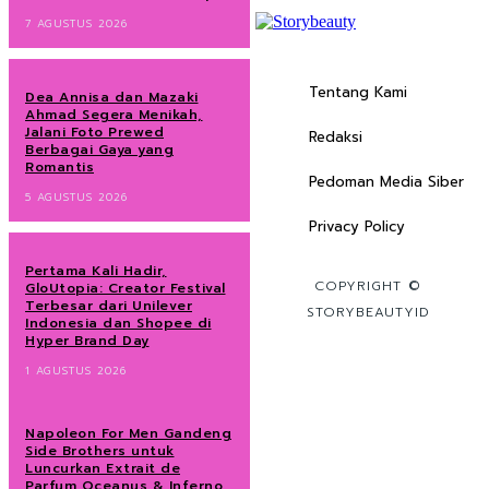
7 AGUSTUS 2026
Tentang Kami
Dea Annisa dan Mazaki
Ahmad Segera Menikah,
Jalani Foto Prewed
Redaksi
Berbagai Gaya yang
Romantis
Pedoman Media Siber
5 AGUSTUS 2026
Privacy Policy
Pertama Kali Hadir,
COPYRIGHT ©
GloUtopia: Creator Festival
Terbesar dari Unilever
STORYBEAUTYID
Indonesia dan Shopee di
Hyper Brand Day
1 AGUSTUS 2026
Napoleon For Men Gandeng
Side Brothers untuk
Luncurkan Extrait de
Parfum Oceanus & Inferno