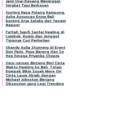
Janji Usai Danang Meninggal,
Singkat Tapi Berkesan
Syuting Rasa Pulang Kampung,
Asha Assuncao Enjoy Bali
bareng Arya Saloka dan Yasmin
Napper
Fattah Syach Santai Healing di
Lombok, Kumis dan Jenggot
Tipisnya Curi Perhatian
Shandy Aulia Stunning di Event
Dior Paris, Pose Bareng Han So
Hee hingga Priyanka Chopra
Seru-seruan Bintang Beri Cinta
Waktu Healing ke Bali, Tetap
Kompak Bikin Susah Move On
Cinta Laura Akrab dengan
Michael Johnston Bintang
Obsession yang Lagi Trending