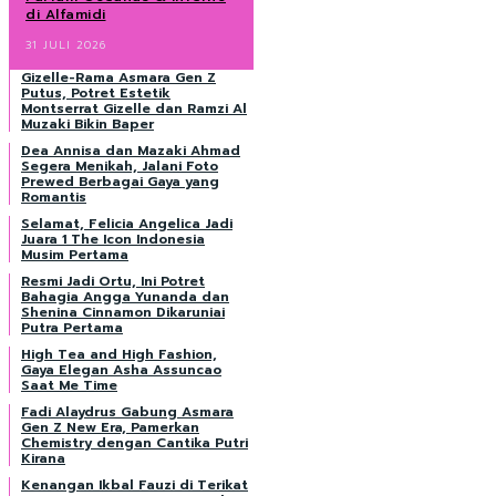
di Alfamidi
31 JULI 2026
Gizelle-Rama Asmara Gen Z
Putus, Potret Estetik
Montserrat Gizelle dan Ramzi Al
Muzaki Bikin Baper
Dea Annisa dan Mazaki Ahmad
Segera Menikah, Jalani Foto
Prewed Berbagai Gaya yang
Romantis
Selamat, Felicia Angelica Jadi
Juara 1 The Icon Indonesia
Musim Pertama
Resmi Jadi Ortu, Ini Potret
Bahagia Angga Yunanda dan
Shenina Cinnamon Dikaruniai
Putra Pertama
High Tea and High Fashion,
Gaya Elegan Asha Assuncao
Saat Me Time
Fadi Alaydrus Gabung Asmara
Gen Z New Era, Pamerkan
Chemistry dengan Cantika Putri
Kirana
Kenangan Ikbal Fauzi di Terikat