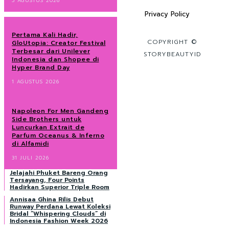
5 AGUSTUS 2026
Privacy Policy
Pertama Kali Hadir,
COPYRIGHT ©
GloUtopia: Creator Festival
Terbesar dari Unilever
STORYBEAUTYID
Indonesia dan Shopee di
Hyper Brand Day
1 AGUSTUS 2026
Napoleon For Men Gandeng
Side Brothers untuk
Luncurkan Extrait de
Parfum Oceanus & Inferno
di Alfamidi
31 JULI 2026
Jelajahi Phuket Bareng Orang
Tersayang, Four Points
Hadirkan Superior Triple Room
Annisaa Ghina Rilis Debut
Runway Perdana Lewat Koleksi
Bridal “Whispering Clouds” di
Indonesia Fashion Week 2026