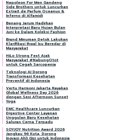
Napoleon For Men Gandeng
Side Brothers untuk Luncurkan
Extrait de Parfum Oceanus &
Inferno di Alfamidi
Benang Jarum Hadirkan
Interpretasi Baru Hujan Bulan
Juni ke Dalam Koleksi Fashion
Brand Minuman Detok Lakukan
Klarifikasi Ihwal Isu Beredar di
Masyarakat
HiLo Strong Fest Ajak
Masyarakat #NabungOtot
untuk Cegah Sarcopenia
Teknologi AI Dorong
Transformasi Kesehatan
Preventif di Indonesia
Vertu Harmoni Jakarta Rayakan
Global Wellness Day 2026
dengan Sesi Afternoon Sunset
Yoga
EMC Healthcare Luncurkan
Digestive Center Layanan
Unggulan Baru Kesehatan
Saluran Cerna Terpadu
SOYJOY Nutrition Award 2026
Jangkau 96 Kota, Dorong
Inovasi Ahli Gizi untuk Indonesia