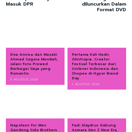
Masuk DPR
diluncurkan Dalam
Format DVD
Dea Annisa dan Mazaki
Pertama Kali Hadir,
Ahmad Segera Menikah,
GloUtopia: Creator
Jalani Foto Prewed
Festival Terbesar dari
Berbagai Gaya yang
Unilever Indonesia dan
Romantis
Shopee di Hyper Brand
Day
5 AGUSTUS 2026
1 AGUSTUS 2026
Napoleon For Men
Fadi Alaydrus Gabung
Gandeng Side Brothers
Asmara Gen Z New Era,