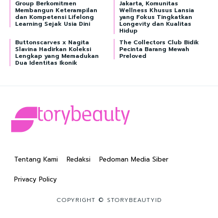
Group Berkomitmen
Jakarta, Komunitas
Membangun Keterampilan
Wellness Khusus Lansia
dan Kompetensi Lifelong
yang Fokus Tingkatkan
Learning Sejak Usia Dini
Longevity dan Kualitas
Hidup
Buttonscarves x Nagita
The Collectors Club Bidik
Slavina Hadirkan Koleksi
Pecinta Barang Mewah
Lengkap yang Memadukan
Preloved
Dua Identitas Ikonik
Tentang Kami
Redaksi
Pedoman Media Siber
Privacy Policy
COPYRIGHT © STORYBEAUTYID