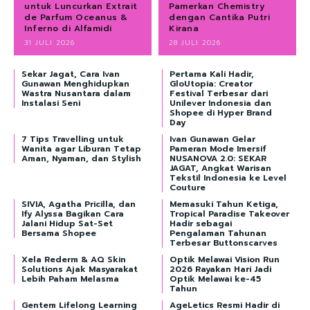
untuk Luncurkan Extrait
Pamerkan Chemistry
de Parfum Oceanus &
dengan Cantika Putri
Inferno di Alfamidi
Kirana
31 JULI 2026
28 JULI 2026
Sekar Jagat, Cara Ivan
Pertama Kali Hadir,
Gunawan Menghidupkan
GloUtopia: Creator
Wastra Nusantara dalam
Festival Terbesar dari
Instalasi Seni
Unilever Indonesia dan
Shopee di Hyper Brand
Day
7 Tips Travelling untuk
Ivan Gunawan Gelar
Wanita agar Liburan Tetap
Pameran Mode Imersif
Aman, Nyaman, dan Stylish
NUSANOVA 2.0: SEKAR
JAGAT, Angkat Warisan
Tekstil Indonesia ke Level
Couture
SIVIA, Agatha Pricilla, dan
Memasuki Tahun Ketiga,
Ify Alyssa Bagikan Cara
Tropical Paradise Takeover
Jalani Hidup Sat-Set
Hadir sebagai
Bersama Shopee
Pengalaman Tahunan
Terbesar Buttonscarves
Xela Rederm & AQ Skin
Optik Melawai Vision Run
Solutions Ajak Masyarakat
2026 Rayakan Hari Jadi
Lebih Paham Melasma
Optik Melawai ke-45
Tahun
Gentem Lifelong Learning
AgeLetics Resmi Hadir di