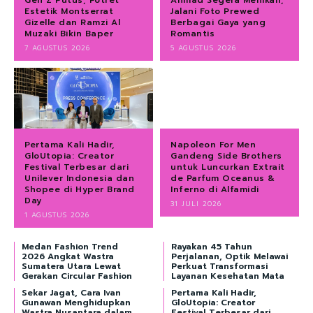
Estetik Montserrat
Jalani Foto Prewed
Gizelle dan Ramzi Al
Berbagai Gaya yang
Muzaki Bikin Baper
Romantis
7 AGUSTUS 2026
5 AGUSTUS 2026
Pertama Kali Hadir,
Napoleon For Men
GloUtopia: Creator
Gandeng Side Brothers
Festival Terbesar dari
untuk Luncurkan Extrait
Unilever Indonesia dan
de Parfum Oceanus &
Shopee di Hyper Brand
Inferno di Alfamidi
Day
31 JULI 2026
1 AGUSTUS 2026
Medan Fashion Trend
Rayakan 45 Tahun
2026 Angkat Wastra
Perjalanan, Optik Melawai
Sumatera Utara Lewat
Perkuat Transformasi
Gerakan Circular Fashion
Layanan Kesehatan Mata
Sekar Jagat, Cara Ivan
Pertama Kali Hadir,
Gunawan Menghidupkan
GloUtopia: Creator
Wastra Nusantara dalam
Festival Terbesar dari