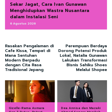
Sekar Jagat, Cara Ivan Gunawan
Menghidupkan Wastra Nusantara
dalam Instalasi Seni
6 Agustus 2026
Rasakan Pengalaman di
Perempuan Berdaya
Cafe Kissa, Tempat di
Dorong Potensi Produk
Mana Sentuhan
Lokal, Natalia Gunawan
Modern Berpadu
Lakukan Transformasi
dengan Cita Rasa
Bisnis Sahiku Shoes
Tradisional Jepang
Melalui Shopee
Gizelle-Rama Asmara
Dea Annisa dan Mazaki
Gen Z Putus, Potret
Ahmad Segera Menikah,