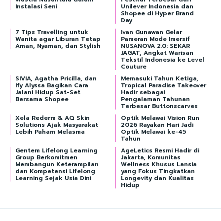
Instalasi Seni
Unilever Indonesia dan
Shopee di Hyper Brand
Day
7 Tips Travelling untuk
Ivan Gunawan Gelar
Wanita agar Liburan Tetap
Pameran Mode Imersif
Aman, Nyaman, dan Stylish
NUSANOVA 2.0: SEKAR
JAGAT, Angkat Warisan
Tekstil Indonesia ke Level
Couture
SIVIA, Agatha Pricilla, dan
Memasuki Tahun Ketiga,
Ify Alyssa Bagikan Cara
Tropical Paradise Takeover
Jalani Hidup Sat-Set
Hadir sebagai
Bersama Shopee
Pengalaman Tahunan
Terbesar Buttonscarves
Xela Rederm & AQ Skin
Optik Melawai Vision Run
Solutions Ajak Masyarakat
2026 Rayakan Hari Jadi
Lebih Paham Melasma
Optik Melawai ke-45
Tahun
Gentem Lifelong Learning
AgeLetics Resmi Hadir di
Group Berkomitmen
Jakarta, Komunitas
Membangun Keterampilan
Wellness Khusus Lansia
dan Kompetensi Lifelong
yang Fokus Tingkatkan
Learning Sejak Usia Dini
Longevity dan Kualitas
Hidup