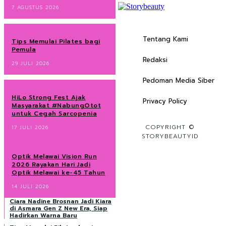
7 AGUSTUS 2026
Tentang Kami
Tips Memulai Pilates bagi
Pemula
Redaksi
29 JULI 2026
Pedoman Media Siber
HiLo Strong Fest Ajak
Privacy Policy
Masyarakat #NabungOtot
untuk Cegah Sarcopenia
COPYRIGHT ©
17 JULI 2026
STORYBEAUTYID
Optik Melawai Vision Run
2026 Rayakan Hari Jadi
Optik Melawai ke-45 Tahun
14 JULI 2026
Ciara Nadine Brosnan Jadi Kiara
di Asmara Gen Z New Era, Siap
Hadirkan Warna Baru