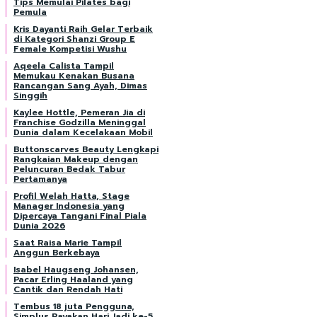
Tips Memulai Pilates bagi
Pemula
Kris Dayanti Raih Gelar Terbaik
di Kategori Shanzi Group E
Female Kompetisi Wushu
Aqeela Calista Tampil
Memukau Kenakan Busana
Rancangan Sang Ayah, Dimas
Singgih
Kaylee Hottle, Pemeran Jia di
Franchise Godzilla Meninggal
Dunia dalam Kecelakaan Mobil
Buttonscarves Beauty Lengkapi
Rangkaian Makeup dengan
Peluncuran Bedak Tabur
Pertamanya
Profil Welah Hatta, Stage
Manager Indonesia yang
Dipercaya Tangani Final Piala
Dunia 2026
Saat Raisa Marie Tampil
Anggun Berkebaya
Isabel Haugseng Johansen,
Pacar Erling Haaland yang
Cantik dan Rendah Hati
Tembus 18 juta Pengguna,
Simplus Rayakan Hari Jadi ke-5