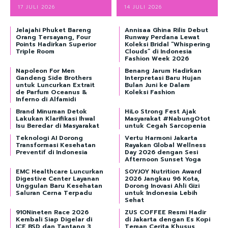
17 JULI 2026
14 JULI 2026
Jelajahi Phuket Bareng
Annisaa Ghina Rilis Debut
Orang Tersayang, Four
Runway Perdana Lewat
Points Hadirkan Superior
Koleksi Bridal “Whispering
Triple Room
Clouds” di Indonesia
Fashion Week 2026
Napoleon For Men
Benang Jarum Hadirkan
Gandeng Side Brothers
Interpretasi Baru Hujan
untuk Luncurkan Extrait
Bulan Juni ke Dalam
de Parfum Oceanus &
Koleksi Fashion
Inferno di Alfamidi
Brand Minuman Detok
HiLo Strong Fest Ajak
Lakukan Klarifikasi Ihwal
Masyarakat #NabungOtot
Isu Beredar di Masyarakat
untuk Cegah Sarcopenia
Teknologi AI Dorong
Vertu Harmoni Jakarta
Transformasi Kesehatan
Rayakan Global Wellness
Preventif di Indonesia
Day 2026 dengan Sesi
Afternoon Sunset Yoga
EMC Healthcare Luncurkan
SOYJOY Nutrition Award
Digestive Center Layanan
2026 Jangkau 96 Kota,
Unggulan Baru Kesehatan
Dorong Inovasi Ahli Gizi
Saluran Cerna Terpadu
untuk Indonesia Lebih
Sehat
910Nineten Race 2026
ZUS COFFEE Resmi Hadir
Kembali Siap Digelar di
di Jakarta dengan Es Kopi
ICE BSD dan Tantang 3
Teman Cerita Khusus