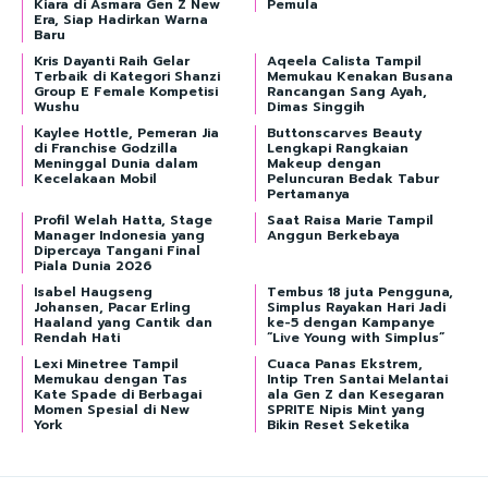
Kiara di Asmara Gen Z New
Pemula
Era, Siap Hadirkan Warna
Baru
Kris Dayanti Raih Gelar
Aqeela Calista Tampil
Terbaik di Kategori Shanzi
Memukau Kenakan Busana
Group E Female Kompetisi
Rancangan Sang Ayah,
Wushu
Dimas Singgih
Kaylee Hottle, Pemeran Jia
Buttonscarves Beauty
di Franchise Godzilla
Lengkapi Rangkaian
Meninggal Dunia dalam
Makeup dengan
Kecelakaan Mobil
Peluncuran Bedak Tabur
Pertamanya
Profil Welah Hatta, Stage
Saat Raisa Marie Tampil
Manager Indonesia yang
Anggun Berkebaya
Dipercaya Tangani Final
Piala Dunia 2026
Isabel Haugseng
Tembus 18 juta Pengguna,
Johansen, Pacar Erling
Simplus Rayakan Hari Jadi
Haaland yang Cantik dan
ke-5 dengan Kampanye
Rendah Hati
“Live Young with Simplus”
Lexi Minetree Tampil
Cuaca Panas Ekstrem,
Memukau dengan Tas
Intip Tren Santai Melantai
Kate Spade di Berbagai
ala Gen Z dan Kesegaran
Momen Spesial di New
SPRITE Nipis Mint yang
York
Bikin Reset Seketika