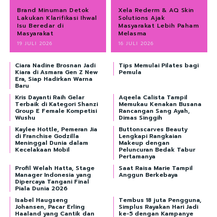
Brand Minuman Detok
Xela Rederm & AQ Skin
Lakukan Klarifikasi Ihwal
Solutions Ajak
Isu Beredar di
Masyarakat Lebih Paham
Masyarakat
Melasma
19 JULI 2026
16 JULI 2026
Ciara Nadine Brosnan Jadi
Tips Memulai Pilates bagi
Kiara di Asmara Gen Z New
Pemula
Era, Siap Hadirkan Warna
Baru
Kris Dayanti Raih Gelar
Aqeela Calista Tampil
Terbaik di Kategori Shanzi
Memukau Kenakan Busana
Group E Female Kompetisi
Rancangan Sang Ayah,
Wushu
Dimas Singgih
Kaylee Hottle, Pemeran Jia
Buttonscarves Beauty
di Franchise Godzilla
Lengkapi Rangkaian
Meninggal Dunia dalam
Makeup dengan
Kecelakaan Mobil
Peluncuran Bedak Tabur
Pertamanya
Profil Welah Hatta, Stage
Saat Raisa Marie Tampil
Manager Indonesia yang
Anggun Berkebaya
Dipercaya Tangani Final
Piala Dunia 2026
Isabel Haugseng
Tembus 18 juta Pengguna,
Johansen, Pacar Erling
Simplus Rayakan Hari Jadi
Haaland yang Cantik dan
ke-5 dengan Kampanye