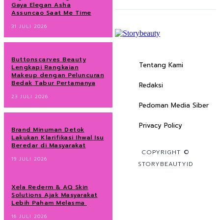
Gaya Elegan Asha
Assuncao Saat Me Time
31 JULI 2026
Buttonscarves Beauty
Tentang Kami
Lengkapi Rangkaian
Makeup dengan Peluncuran
Bedak Tabur Pertamanya
Redaksi
23 JULI 2026
Pedoman Media Siber
Privacy Policy
Brand Minuman Detok
Lakukan Klarifikasi Ihwal Isu
Beredar di Masyarakat
COPYRIGHT ©
19 JULI 2026
STORYBEAUTYID
Xela Rederm & AQ Skin
Solutions Ajak Masyarakat
Lebih Paham Melasma
16 JULI 2026