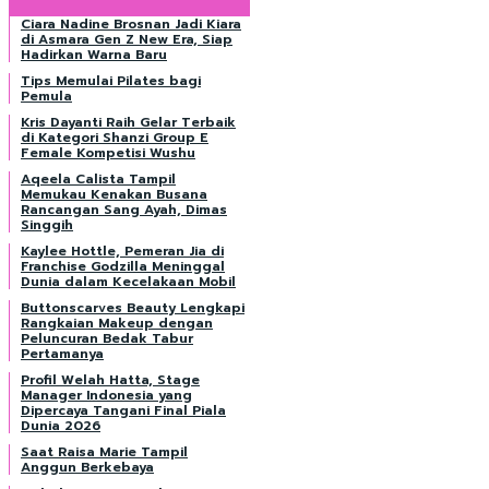
Ciara Nadine Brosnan Jadi Kiara
di Asmara Gen Z New Era, Siap
Hadirkan Warna Baru
Tips Memulai Pilates bagi
Pemula
Kris Dayanti Raih Gelar Terbaik
di Kategori Shanzi Group E
Female Kompetisi Wushu
Aqeela Calista Tampil
Memukau Kenakan Busana
Rancangan Sang Ayah, Dimas
Singgih
Kaylee Hottle, Pemeran Jia di
Franchise Godzilla Meninggal
Dunia dalam Kecelakaan Mobil
Buttonscarves Beauty Lengkapi
Rangkaian Makeup dengan
Peluncuran Bedak Tabur
Pertamanya
Profil Welah Hatta, Stage
Manager Indonesia yang
Dipercaya Tangani Final Piala
Dunia 2026
Saat Raisa Marie Tampil
Anggun Berkebaya