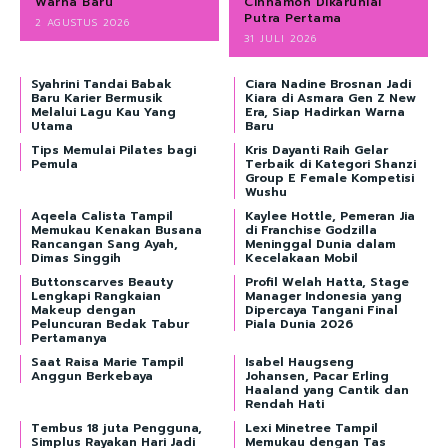
Warna Baru
Cinnamon Dikaruniai
Putra Pertama
2 AGUSTUS 2026
31 JULI 2026
Syahrini Tandai Babak
Ciara Nadine Brosnan Jadi
Baru Karier Bermusik
Kiara di Asmara Gen Z New
Melalui Lagu Kau Yang
Era, Siap Hadirkan Warna
Utama
Baru
Tips Memulai Pilates bagi
Kris Dayanti Raih Gelar
Pemula
Terbaik di Kategori Shanzi
Group E Female Kompetisi
Wushu
Aqeela Calista Tampil
Kaylee Hottle, Pemeran Jia
Memukau Kenakan Busana
di Franchise Godzilla
Rancangan Sang Ayah,
Meninggal Dunia dalam
Dimas Singgih
Kecelakaan Mobil
Buttonscarves Beauty
Profil Welah Hatta, Stage
Lengkapi Rangkaian
Manager Indonesia yang
Makeup dengan
Dipercaya Tangani Final
Peluncuran Bedak Tabur
Piala Dunia 2026
Pertamanya
Saat Raisa Marie Tampil
Isabel Haugseng
Anggun Berkebaya
Johansen, Pacar Erling
Haaland yang Cantik dan
Rendah Hati
Tembus 18 juta Pengguna,
Lexi Minetree Tampil
Simplus Rayakan Hari Jadi
Memukau dengan Tas