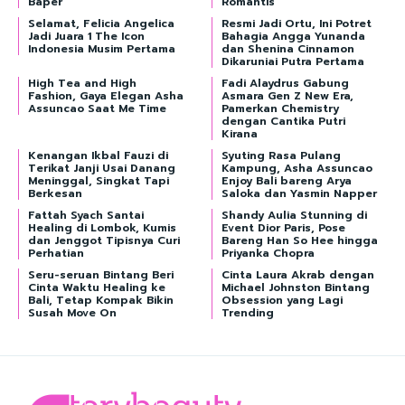
Baper
Romantis
Selamat, Felicia Angelica
Resmi Jadi Ortu, Ini Potret
Jadi Juara 1 The Icon
Bahagia Angga Yunanda
Indonesia Musim Pertama
dan Shenina Cinnamon
Dikaruniai Putra Pertama
High Tea and High
Fadi Alaydrus Gabung
Fashion, Gaya Elegan Asha
Asmara Gen Z New Era,
Assuncao Saat Me Time
Pamerkan Chemistry
dengan Cantika Putri
Kirana
Kenangan Ikbal Fauzi di
Syuting Rasa Pulang
Terikat Janji Usai Danang
Kampung, Asha Assuncao
Meninggal, Singkat Tapi
Enjoy Bali bareng Arya
Berkesan
Saloka dan Yasmin Napper
Fattah Syach Santai
Shandy Aulia Stunning di
Healing di Lombok, Kumis
Event Dior Paris, Pose
dan Jenggot Tipisnya Curi
Bareng Han So Hee hingga
Perhatian
Priyanka Chopra
Seru-seruan Bintang Beri
Cinta Laura Akrab dengan
Cinta Waktu Healing ke
Michael Johnston Bintang
Bali, Tetap Kompak Bikin
Obsession yang Lagi
Susah Move On
Trending