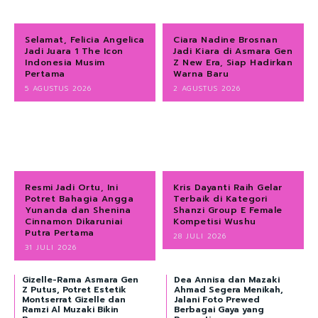
Selamat, Felicia Angelica
Ciara Nadine Brosnan
Jadi Juara 1 The Icon
Jadi Kiara di Asmara Gen
Indonesia Musim
Z New Era, Siap Hadirkan
Pertama
Warna Baru
5 AGUSTUS 2026
2 AGUSTUS 2026
Resmi Jadi Ortu, Ini
Kris Dayanti Raih Gelar
Potret Bahagia Angga
Terbaik di Kategori
Yunanda dan Shenina
Shanzi Group E Female
Cinnamon Dikaruniai
Kompetisi Wushu
Putra Pertama
28 JULI 2026
31 JULI 2026
Gizelle-Rama Asmara Gen
Dea Annisa dan Mazaki
Z Putus, Potret Estetik
Ahmad Segera Menikah,
Montserrat Gizelle dan
Jalani Foto Prewed
Ramzi Al Muzaki Bikin
Berbagai Gaya yang