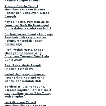
Female Kompetisi Wushu
Aqeela Calista Tampil
Memukau Kenakan Busana
Rancangan Sang Ayah, Dimas
Singgih
Kaylee Hottle, Pemeran Jia di
Franchise Godzilla Meninggal
Dunia dalam Kecelakaan Mobil
Buttonscarves Beauty Lengkapi
Rangkaian Makeup dengan
Peluncuran Bedak Tabur
Pertamanya
Profil Welah Hatta, Stage
Manager Indonesia yang
Dipercaya Tangani Final Piala
Dunia 2026
Saat Raisa Marie Tampil
Anggun Berkebaya
Isabel Haugseng Johansen,
Pacar Erling Haaland yang
Cantik dan Rendah Hati
Tembus 18 juta Pengguna,
Simplus Rayakan Hari Jadi ke-5
dengan Kampanye “Live Young
with Simplus”
Lexi Minetree Tampil
Memukau dengan Tas Kate