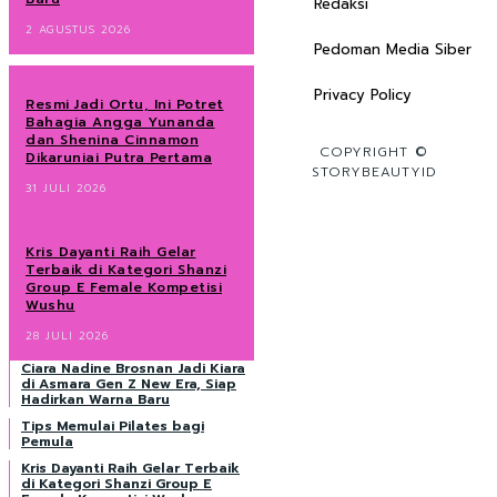
Redaksi
2 AGUSTUS 2026
Pedoman Media Siber
Privacy Policy
Resmi Jadi Ortu, Ini Potret
Bahagia Angga Yunanda
dan Shenina Cinnamon
COPYRIGHT ©
Dikaruniai Putra Pertama
STORYBEAUTYID
31 JULI 2026
Kris Dayanti Raih Gelar
Terbaik di Kategori Shanzi
Group E Female Kompetisi
Wushu
28 JULI 2026
Ciara Nadine Brosnan Jadi Kiara
di Asmara Gen Z New Era, Siap
Hadirkan Warna Baru
Tips Memulai Pilates bagi
Pemula
Kris Dayanti Raih Gelar Terbaik
di Kategori Shanzi Group E