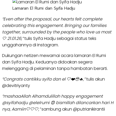
Lamaran El Rumi dan Syifa Hadju
“Even after the proposal, our hearts felt complete
celebrating this engagement. Bringing our families
together, surrounded by the people who love us most
🤍 21.01.26,”
tulis Syifa Hadju sebagai status teks
unggahannya di Instagram.
Dukungan netizen mewarnai acara lamaran El Rumi
dan Syifa Hadju. Keduanya didoakan segera
melenggang di pelaminan tanpa hambatan berarti.
“Congrats cantikku syifa dan el 🤍❤️🥹🔥,”
tulis akun
@devitriyanty
“mashaaAllah Alhamdulillah happy engagement
@syifahadju @elelrumi 😍 bismillah dilancarkan hari H
nya, Aamiin🤍🤍🤍,”
sambung akun @putrianikirantii