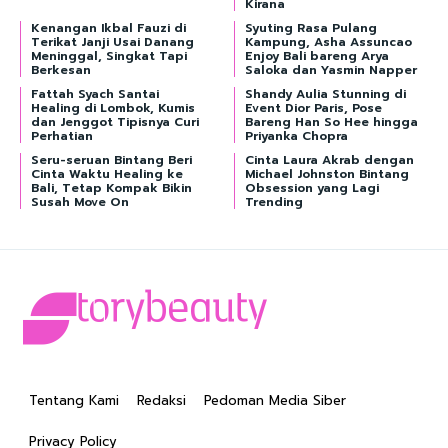
Kirana
Kenangan Ikbal Fauzi di
Syuting Rasa Pulang
Terikat Janji Usai Danang
Kampung, Asha Assuncao
Meninggal, Singkat Tapi
Enjoy Bali bareng Arya
Berkesan
Saloka dan Yasmin Napper
Fattah Syach Santai
Shandy Aulia Stunning di
Healing di Lombok, Kumis
Event Dior Paris, Pose
dan Jenggot Tipisnya Curi
Bareng Han So Hee hingga
Perhatian
Priyanka Chopra
Seru-seruan Bintang Beri
Cinta Laura Akrab dengan
Cinta Waktu Healing ke
Michael Johnston Bintang
Bali, Tetap Kompak Bikin
Obsession yang Lagi
Susah Move On
Trending
Tentang Kami
Redaksi
Pedoman Media Siber
Privacy Policy