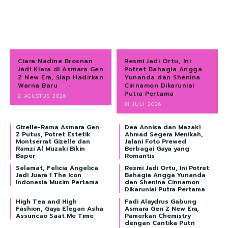
Ciara Nadine Brosnan
Resmi Jadi Ortu, Ini
Jadi Kiara di Asmara Gen
Potret Bahagia Angga
Z New Era, Siap Hadirkan
Yunanda dan Shenina
Warna Baru
Cinnamon Dikaruniai
Putra Pertama
2 AGUSTUS 2026
31 JULI 2026
Gizelle-Rama Asmara Gen
Dea Annisa dan Mazaki
Z Putus, Potret Estetik
Ahmad Segera Menikah,
Montserrat Gizelle dan
Jalani Foto Prewed
Ramzi Al Muzaki Bikin
Berbagai Gaya yang
Baper
Romantis
Selamat, Felicia Angelica
Resmi Jadi Ortu, Ini Potret
Jadi Juara 1 The Icon
Bahagia Angga Yunanda
Indonesia Musim Pertama
dan Shenina Cinnamon
Dikaruniai Putra Pertama
High Tea and High
Fadi Alaydrus Gabung
Fashion, Gaya Elegan Asha
Asmara Gen Z New Era,
Assuncao Saat Me Time
Pamerkan Chemistry
dengan Cantika Putri