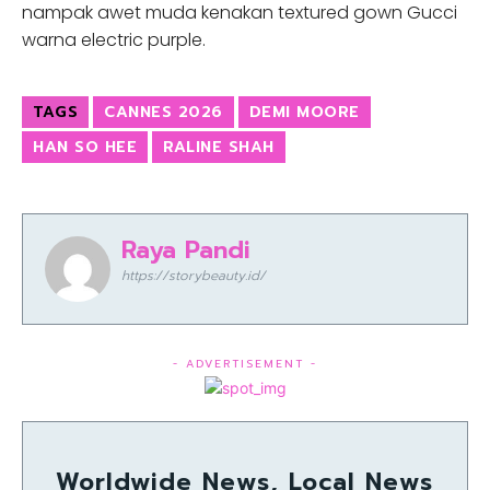
nampak awet muda kenakan textured gown Gucci
warna electric purple.
TAGS
CANNES 2026
DEMI MOORE
HAN SO HEE
RALINE SHAH
Raya Pandi
https://storybeauty.id/
- ADVERTISEMENT -
Worldwide News, Local News