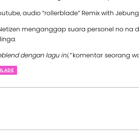
al Youtube, audio “rollerblade” Remix with Jebu
jian. Netizen menganggap suara personel no n
linga.
blend dengan lagu ini,”
komentar seorang wa
BLADE