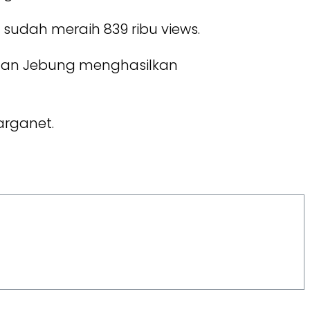
ng sudah meraih 839 ribu views.
a dan Jebung menghasilkan
rganet.