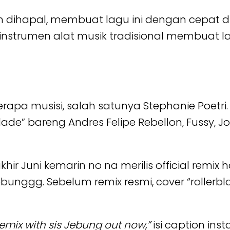
h dihapal, membuat lagu ini dengan cepat dis
nstrumen alat musik tradisional membuat lag
apa musisi, salah satunya Stephanie Poetri. Pu
blade” bareng Andres Felipe Rebellon, Fussy,
khir Juni kemarin no na merilis official remix 
bunggg. Sebelum remix resmi, cover “rollerbl
Remix with sis Jebung out now,”
isi caption in