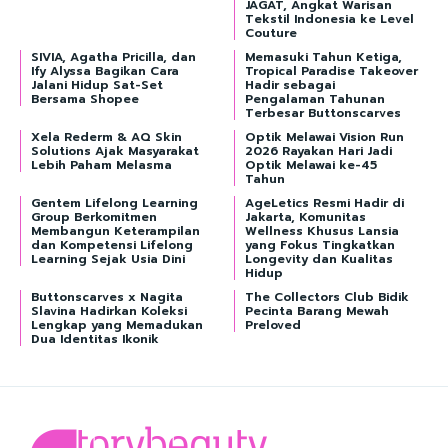
JAGAT, Angkat Warisan
Tekstil Indonesia ke Level
Couture
SIVIA, Agatha Pricilla, dan
Memasuki Tahun Ketiga,
Ify Alyssa Bagikan Cara
Tropical Paradise Takeover
Jalani Hidup Sat-Set
Hadir sebagai
Bersama Shopee
Pengalaman Tahunan
Terbesar Buttonscarves
Xela Rederm & AQ Skin
Optik Melawai Vision Run
Solutions Ajak Masyarakat
2026 Rayakan Hari Jadi
Lebih Paham Melasma
Optik Melawai ke-45
Tahun
Gentem Lifelong Learning
AgeLetics Resmi Hadir di
Group Berkomitmen
Jakarta, Komunitas
Membangun Keterampilan
Wellness Khusus Lansia
dan Kompetensi Lifelong
yang Fokus Tingkatkan
Learning Sejak Usia Dini
Longevity dan Kualitas
Hidup
Buttonscarves x Nagita
The Collectors Club Bidik
Slavina Hadirkan Koleksi
Pecinta Barang Mewah
Lengkap yang Memadukan
Preloved
Dua Identitas Ikonik