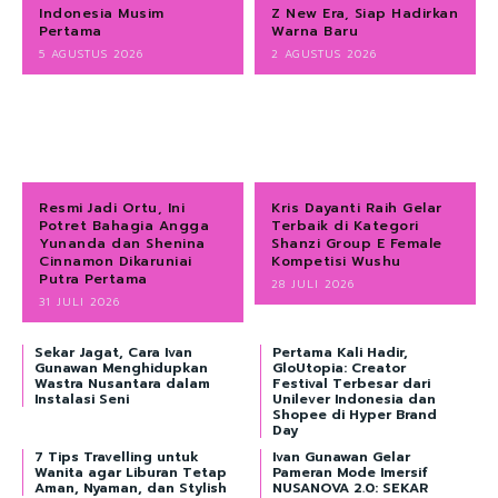
Indonesia Musim
Z New Era, Siap Hadirkan
Pertama
Warna Baru
5 AGUSTUS 2026
2 AGUSTUS 2026
Resmi Jadi Ortu, Ini
Kris Dayanti Raih Gelar
Potret Bahagia Angga
Terbaik di Kategori
Yunanda dan Shenina
Shanzi Group E Female
Cinnamon Dikaruniai
Kompetisi Wushu
Putra Pertama
28 JULI 2026
31 JULI 2026
Sekar Jagat, Cara Ivan
Pertama Kali Hadir,
Gunawan Menghidupkan
GloUtopia: Creator
Wastra Nusantara dalam
Festival Terbesar dari
Instalasi Seni
Unilever Indonesia dan
Shopee di Hyper Brand
Day
7 Tips Travelling untuk
Ivan Gunawan Gelar
Wanita agar Liburan Tetap
Pameran Mode Imersif
Aman, Nyaman, dan Stylish
NUSANOVA 2.0: SEKAR