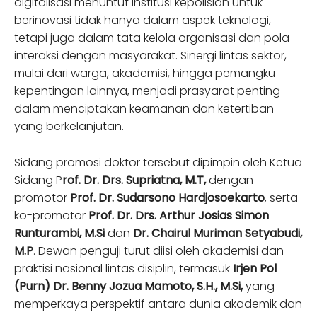
digitalisasi menuntut institusi kepolisian untuk
berinovasi tidak hanya dalam aspek teknologi,
tetapi juga dalam tata kelola organisasi dan pola
interaksi dengan masyarakat. Sinergi lintas sektor,
mulai dari warga, akademisi, hingga pemangku
kepentingan lainnya, menjadi prasyarat penting
dalam menciptakan keamanan dan ketertiban
yang berkelanjutan.
Sidang promosi doktor tersebut dipimpin oleh Ketua
Sidang P
rof. Dr. Drs. Supriatna, M.T,
dengan
promotor
Prof. Dr. Sudarsono Hardjosoekarto
, serta
ko-promotor
Prof. Dr. Drs. Arthur Josias Simon
Runturambi, M.Si
dan
Dr. Chairul Muriman Setyabudi,
M.P
. Dewan penguji turut diisi oleh akademisi dan
praktisi nasional lintas disiplin, termasuk
Irjen Pol
(Purn) Dr. Benny Jozua Mamoto, S.H., M.Si,
yang
memperkaya perspektif antara dunia akademik dan