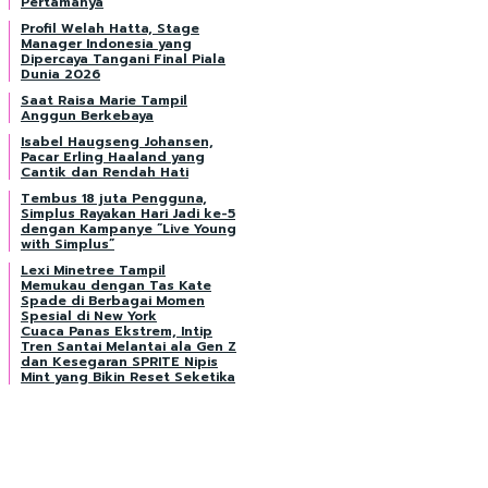
Pertamanya
Profil Welah Hatta, Stage
Manager Indonesia yang
Dipercaya Tangani Final Piala
Dunia 2026
Saat Raisa Marie Tampil
Anggun Berkebaya
Isabel Haugseng Johansen,
Pacar Erling Haaland yang
Cantik dan Rendah Hati
Tembus 18 juta Pengguna,
Simplus Rayakan Hari Jadi ke-5
dengan Kampanye “Live Young
with Simplus”
Lexi Minetree Tampil
Memukau dengan Tas Kate
Spade di Berbagai Momen
Spesial di New York
Cuaca Panas Ekstrem, Intip
Tren Santai Melantai ala Gen Z
dan Kesegaran SPRITE Nipis
Mint yang Bikin Reset Seketika