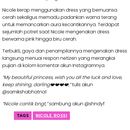
Nicole kerap menggunakan dress yang bernuansa
cerah sekaligus memadu padankan warna terang
untuk memancarkan aura kecantikannya. Terdapat
sejumlah potret saat Nicole mengenakan dress
berwarna pink hingga biru cerah.
Terbukti, gaya dan penampilannya mengenakan dress
langsung menuai respon netizen yang merangkai
pujian di kolom komentar akun Instagramnya.
“My beautiful princess, wish you all the luck and love,
keep shining, darling❤️❤️❤️❤️,”
tulis akun
@samikshabhatna1
“Nicole cantik bngt,”
sambung akun @shndyf
TAGS
NICOLE ROSSI