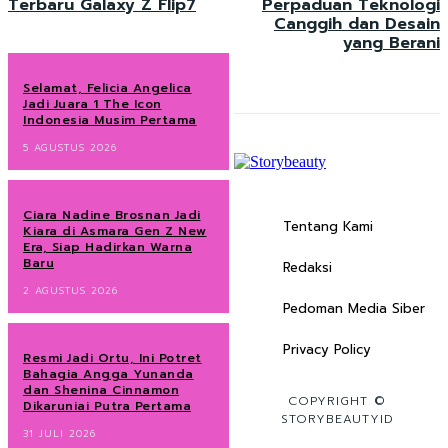
Terbaru Galaxy Z Flip7
Perpaduan Teknologi
Canggih dan Desain
yang Berani
Selamat, Felicia Angelica
Jadi Juara 1 The Icon
Indonesia Musim Pertama
5 AGUSTUS 2026
Ciara Nadine Brosnan Jadi
Tentang Kami
Kiara di Asmara Gen Z New
Era, Siap Hadirkan Warna
Baru
Redaksi
2 AGUSTUS 2026
Pedoman Media Siber
Privacy Policy
Resmi Jadi Ortu, Ini Potret
Bahagia Angga Yunanda
dan Shenina Cinnamon
COPYRIGHT ©
Dikaruniai Putra Pertama
STORYBEAUTYID
31 JULI 2026