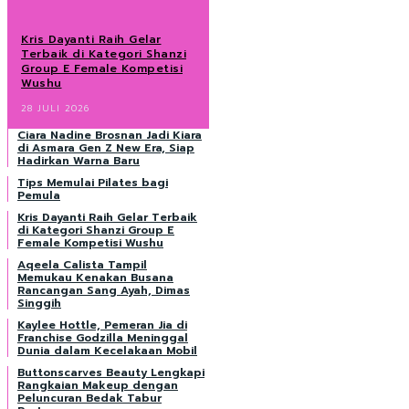
Kris Dayanti Raih Gelar
Terbaik di Kategori Shanzi
Group E Female Kompetisi
Wushu
28 JULI 2026
Ciara Nadine Brosnan Jadi Kiara
di Asmara Gen Z New Era, Siap
Hadirkan Warna Baru
Tips Memulai Pilates bagi
Pemula
Kris Dayanti Raih Gelar Terbaik
di Kategori Shanzi Group E
Female Kompetisi Wushu
Aqeela Calista Tampil
Memukau Kenakan Busana
Rancangan Sang Ayah, Dimas
Singgih
Kaylee Hottle, Pemeran Jia di
Franchise Godzilla Meninggal
Dunia dalam Kecelakaan Mobil
Buttonscarves Beauty Lengkapi
Rangkaian Makeup dengan
Peluncuran Bedak Tabur