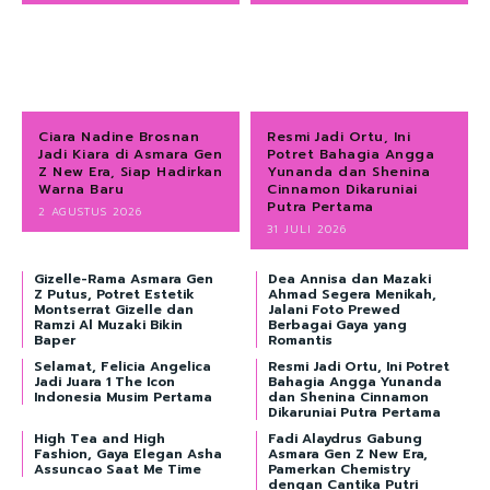
Ciara Nadine Brosnan
Resmi Jadi Ortu, Ini
Jadi Kiara di Asmara Gen
Potret Bahagia Angga
Z New Era, Siap Hadirkan
Yunanda dan Shenina
Warna Baru
Cinnamon Dikaruniai
Putra Pertama
2 AGUSTUS 2026
31 JULI 2026
Gizelle-Rama Asmara Gen
Dea Annisa dan Mazaki
Z Putus, Potret Estetik
Ahmad Segera Menikah,
Montserrat Gizelle dan
Jalani Foto Prewed
Ramzi Al Muzaki Bikin
Berbagai Gaya yang
Baper
Romantis
Selamat, Felicia Angelica
Resmi Jadi Ortu, Ini Potret
Jadi Juara 1 The Icon
Bahagia Angga Yunanda
Indonesia Musim Pertama
dan Shenina Cinnamon
Dikaruniai Putra Pertama
High Tea and High
Fadi Alaydrus Gabung
Fashion, Gaya Elegan Asha
Asmara Gen Z New Era,
Assuncao Saat Me Time
Pamerkan Chemistry
dengan Cantika Putri