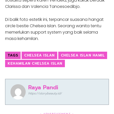
sosialita seperti Karen Vendela, juga kakak beradik
Clarissa dan Valencia Tanoesoedibjo.
Di balik foto estetik ini, terpancar suasana hangat
circle bestie Chelsea Islan. Seorang wanita tentu
memerlukan support system yang baik selama
masa kehamilan.
TAGS
CHELSEA ISLAN
CHELSEA ISLAN HAMIL
KEHAMILAN CHELSEA ISLAN
Raya Pandi
https://storybeauty.id/
- ADVERTISEMENT -