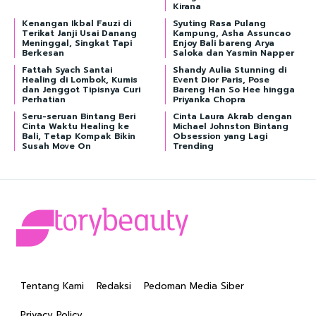
Kirana
Kenangan Ikbal Fauzi di
Syuting Rasa Pulang
Terikat Janji Usai Danang
Kampung, Asha Assuncao
Meninggal, Singkat Tapi
Enjoy Bali bareng Arya
Berkesan
Saloka dan Yasmin Napper
Fattah Syach Santai
Shandy Aulia Stunning di
Healing di Lombok, Kumis
Event Dior Paris, Pose
dan Jenggot Tipisnya Curi
Bareng Han So Hee hingga
Perhatian
Priyanka Chopra
Seru-seruan Bintang Beri
Cinta Laura Akrab dengan
Cinta Waktu Healing ke
Michael Johnston Bintang
Bali, Tetap Kompak Bikin
Obsession yang Lagi
Susah Move On
Trending
Tentang Kami
Redaksi
Pedoman Media Siber
Privacy Policy