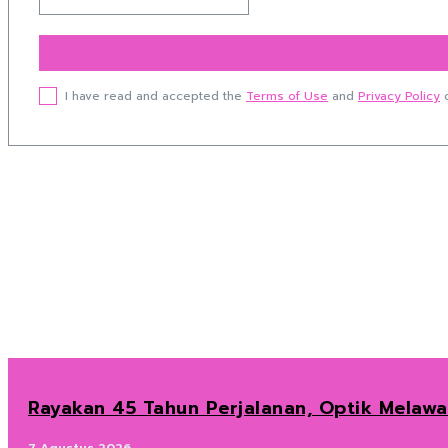
I have read and accepted the
Terms of Use
and
Privacy Policy
o
Rayakan 45 Tahun Perjalanan, Optik Melaw