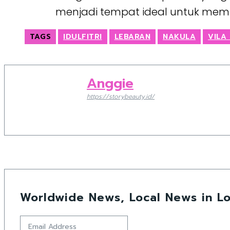
menjadi tempat ideal untuk mem
TAGS
IDULFITRI
LEBARAN
NAKULA
VILA
Anggie
https://storybeauty.id/
Worldwide News, Local News in Lo