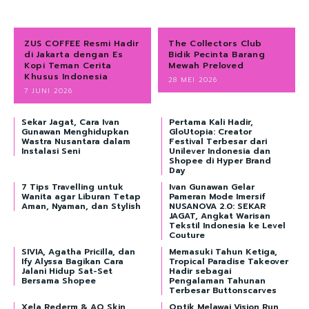
ZUS COFFEE Resmi Hadir
The Collectors Club
di Jakarta dengan Es
Bidik Pecinta Barang
Kopi Teman Cerita
Mewah Preloved
Khusus Indonesia
28 MEI 2026
7 JUNI 2026
Sekar Jagat, Cara Ivan
Pertama Kali Hadir,
Gunawan Menghidupkan
GloUtopia: Creator
Wastra Nusantara dalam
Festival Terbesar dari
Instalasi Seni
Unilever Indonesia dan
Shopee di Hyper Brand
Day
7 Tips Travelling untuk
Ivan Gunawan Gelar
Wanita agar Liburan Tetap
Pameran Mode Imersif
Aman, Nyaman, dan Stylish
NUSANOVA 2.0: SEKAR
JAGAT, Angkat Warisan
Tekstil Indonesia ke Level
Couture
SIVIA, Agatha Pricilla, dan
Memasuki Tahun Ketiga,
Ify Alyssa Bagikan Cara
Tropical Paradise Takeover
Jalani Hidup Sat-Set
Hadir sebagai
Bersama Shopee
Pengalaman Tahunan
Terbesar Buttonscarves
Xela Rederm & AQ Skin
Optik Melawai Vision Run