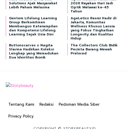
Solutions Ajak Masyarakat
2026 Rayakan Hari Jadi
Lebih Paham Melasma
Optik Melawai ke-45
Tahun
Gentem Lifelong Learning
AgeLetics Resmi Hadir di
Group Berkomitmen
Jakarta, Komunitas
Membangun Keterampilan
Wellness Khusus Lansia
dan Kompetensi Lifelong
yang Fokus Tingkatkan
Learning Sejak Usia Dini
Longevity dan Kualitas
Hidup
Buttonscarves x Nagita
The Collectors Club Bidik
Slavina Hadirkan Koleksi
Pecinta Barang Mewah
Lengkap yang Memadukan
Preloved
Dua Identitas Ikonik
Tentang Kami
Redaksi
Pedoman Media Siber
Privacy Policy
COPYRIGHT © STORYBEAUTYID