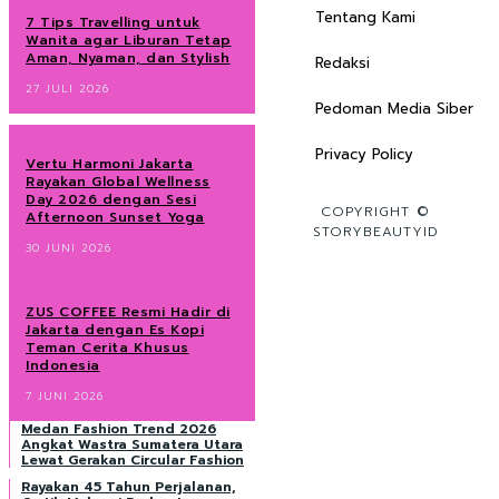
Tentang Kami
7 Tips Travelling untuk
Wanita agar Liburan Tetap
Aman, Nyaman, dan Stylish
Redaksi
27 JULI 2026
Pedoman Media Siber
Privacy Policy
Vertu Harmoni Jakarta
Rayakan Global Wellness
Day 2026 dengan Sesi
COPYRIGHT ©
Afternoon Sunset Yoga
STORYBEAUTYID
30 JUNI 2026
ZUS COFFEE Resmi Hadir di
Jakarta dengan Es Kopi
Teman Cerita Khusus
Indonesia
7 JUNI 2026
Medan Fashion Trend 2026
Angkat Wastra Sumatera Utara
Lewat Gerakan Circular Fashion
Rayakan 45 Tahun Perjalanan,