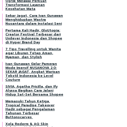
Optik Melawai Perkuat
Transformasi Layanan
Kesehatan Mata
Sekar Jagat, Cara Ivan Gunawan
Menghidupkan Wastra
Nusantara dalam Instalasi Seni
Pertama Kali Hadir, GloUtopia:
Creator Festival Terbesar dari
Unilever Indonesia dan Shopee
di Hyper Brand Day
7 Tips Travelling untuk Wanita
agar Liburan Tetap Aman,
Nyaman, dan Stylish
Ivan Gunawan Gelar Pameran
Mode Imersif NUSANOVA 2.0:
SEKAR JAGAT, Angkat Warisan
Tekstil Indonesia ke Level
Couture
SIVIA, Agatha Pricilla, dan Ify
Alyssa Bagikan Cara Jalani
Hidup Sat-Set Bersama Shopee
Memasuki Tahun Ketiga,
Tropical Paradise Takeover
Hadir sebagai Pengalaman
Tahunan Terbesar
Buttonscarves
Xela Rederm & AQ Skin