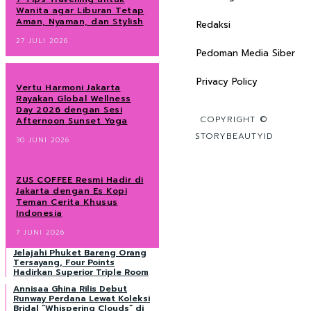
Wanita agar Liburan Tetap
Aman, Nyaman, dan Stylish
Redaksi
27 JULI 2026
Pedoman Media Siber
Privacy Policy
Vertu Harmoni Jakarta
Rayakan Global Wellness
Day 2026 dengan Sesi
COPYRIGHT ©
Afternoon Sunset Yoga
STORYBEAUTYID
30 JUNI 2026
ZUS COFFEE Resmi Hadir di
Jakarta dengan Es Kopi
Teman Cerita Khusus
Indonesia
7 JUNI 2026
Jelajahi Phuket Bareng Orang
Tersayang, Four Points
Hadirkan Superior Triple Room
Annisaa Ghina Rilis Debut
Runway Perdana Lewat Koleksi
Bridal “Whispering Clouds” di