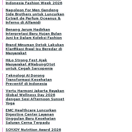
Indonesia Fashion Week 2026
Napoleon For Men Gandeng
Side Brothers untuk Luncurkan
Extrait de Parfum Oceanus &
Inferno di Alfamidi
Benang Jarum Hadirkan
Interpretasi Baru Hujan Bulan
Juni ke Dalam Koleksi Fashion
Brand Minuman Detok Lakukan
Klarifikasi Ihwal Isu Beredar di
Masyarakat
HiLo Strong Fest Ajak
Masyarakat #NabungOtot
untuk Cegah Sarcopenia
Teknologi AI Dorong
Transformasi Kesehatan
Preventif di Indonesia
Vertu Harmoni Jakarta Rayakan
Global Wellness Day 2026
dengan Sesi Afternoon Sunset
Yoga
EMC Healthcare Luncurkan
Digestive Center Layanan
Unggulan Baru Kesehatan
Saluran Cerna Terpadu
SOYJOY Nutrition Award 2026