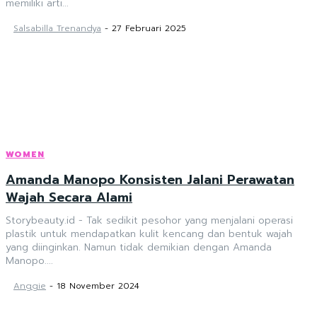
memiliki arti...
Salsabilla Trenandya
-
27 Februari 2025
WOMEN
Amanda Manopo Konsisten Jalani Perawatan
Wajah Secara Alami
Storybeauty.id - Tak sedikit pesohor yang menjalani operasi
plastik untuk mendapatkan kulit kencang dan bentuk wajah
yang diinginkan. Namun tidak demikian dengan Amanda
Manopo....
Anggie
-
18 November 2024