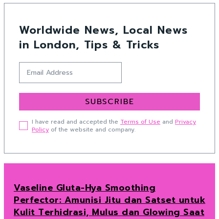
Worldwide News, Local News
in London, Tips & Tricks
SUBSCRIBE
I have read and accepted the
Terms of Use
and
Privacy
Policy
of the website and company.
Vaseline Gluta-Hya Smoothing
Perfector: Amunisi Jitu dan Satset untuk
Kulit Terhidrasi, Mulus dan Glowing Saat