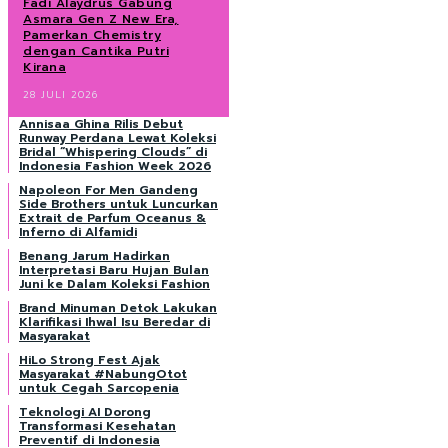
Fadi Alaydrus Gabung
Asmara Gen Z New Era,
Pamerkan Chemistry
dengan Cantika Putri
Kirana
28 JULI 2026
Annisaa Ghina Rilis Debut
Runway Perdana Lewat Koleksi
Bridal “Whispering Clouds” di
Indonesia Fashion Week 2026
Napoleon For Men Gandeng
Side Brothers untuk Luncurkan
Extrait de Parfum Oceanus &
Inferno di Alfamidi
Benang Jarum Hadirkan
Interpretasi Baru Hujan Bulan
Juni ke Dalam Koleksi Fashion
Brand Minuman Detok Lakukan
Klarifikasi Ihwal Isu Beredar di
Masyarakat
HiLo Strong Fest Ajak
Masyarakat #NabungOtot
untuk Cegah Sarcopenia
Teknologi AI Dorong
Transformasi Kesehatan
Preventif di Indonesia