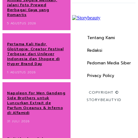
Ahmad Segera Menikah,
Jalani Foto Prewed
Berbagai Gaya yang
Romantis
5 AGUSTUS 2026
Tentang Kami
Pertama Kali Hadir,
GloUtopia: Creator Festival
Redaksi
Terbesar dari Unilever
Indonesia dan Shopee di
Pedoman Media Siber
Hyper Brand Day
1 AGUSTUS 2026
Privacy Policy
COPYRIGHT ©
Napoleon For Men Gandeng
Side Brothers untuk
STORYBEAUTYID
Luncurkan Extrait de
Parfum Oceanus & Inferno
di Alfamidi
31 JULI 2026