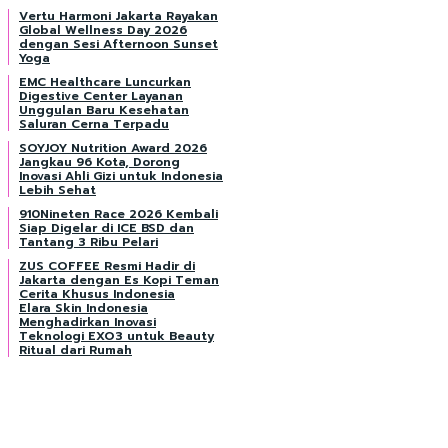
Vertu Harmoni Jakarta Rayakan
Global Wellness Day 2026
dengan Sesi Afternoon Sunset
Yoga
EMC Healthcare Luncurkan
Digestive Center Layanan
Unggulan Baru Kesehatan
Saluran Cerna Terpadu
SOYJOY Nutrition Award 2026
Jangkau 96 Kota, Dorong
Inovasi Ahli Gizi untuk Indonesia
Lebih Sehat
910Nineten Race 2026 Kembali
Siap Digelar di ICE BSD dan
Tantang 3 Ribu Pelari
ZUS COFFEE Resmi Hadir di
Jakarta dengan Es Kopi Teman
Cerita Khusus Indonesia
Elara Skin Indonesia
Menghadirkan Inovasi
Teknologi EXO3 untuk Beauty
Ritual dari Rumah