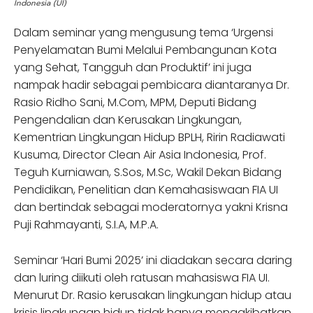
Indonesia (UI)
Dalam seminar yang mengusung tema ‘Urgensi
Penyelamatan Bumi Melalui Pembangunan Kota
yang Sehat, Tangguh dan Produktif’ ini juga
nampak hadir sebagai pembicara diantaranya Dr.
Rasio Ridho Sani, M.Com, MPM, Deputi Bidang
Pengendalian dan Kerusakan Lingkungan,
Kementrian Lingkungan Hidup BPLH, Ririn Radiawati
Kusuma, Director Clean Air Asia Indonesia, Prof.
Teguh Kurniawan, S.Sos, M.Sc, Wakil Dekan Bidang
Pendidikan, Penelitian dan Kemahasiswaan FIA UI
dan bertindak sebagai moderatornya yakni Krisna
Puji Rahmayanti, S.I.A, M.P.A.
Seminar ‘Hari Bumi 2025’ ini diadakan secara daring
dan luring diikuti oleh ratusan mahasiswa FIA UI.
Menurut Dr. Rasio kerusakan lingkungan hidup atau
krisis lingkungan hidup tidak hanya mengakibatkan