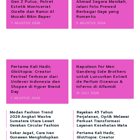
Gen Z Putus, Potret
Ahmad Segera Menikah,
Estetik Montserrat
Jalani Foto Prewed
Gizelle dan Ramzi Al
Berbagai Gaya yang
Muzaki Bikin Baper
Romantis
7 AGUSTUS 2026
5 AGUSTUS 2026
Pertama Kali Hadir,
Napoleon For Men
GloUtopia: Creator
Gandeng Side Brothers
Festival Terbesar dari
untuk Luncurkan Extrait
Unilever Indonesia dan
de Parfum Oceanus &
Shopee di Hyper Brand
Inferno di Alfamidi
Day
31 JULI 2026
1 AGUSTUS 2026
Medan Fashion Trend
Rayakan 45 Tahun
2026 Angkat Wastra
Perjalanan, Optik Melawai
Sumatera Utara Lewat
Perkuat Transformasi
Gerakan Circular Fashion
Layanan Kesehatan Mata
Sekar Jagat, Cara Ivan
Pertama Kali Hadir,
Gunawan Menghidupkan
GloUtopia: Creator