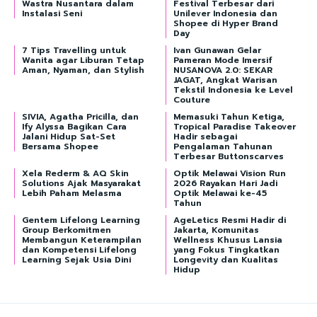
Wastra Nusantara dalam
Festival Terbesar dari
Instalasi Seni
Unilever Indonesia dan
Shopee di Hyper Brand
Day
7 Tips Travelling untuk
Ivan Gunawan Gelar
Wanita agar Liburan Tetap
Pameran Mode Imersif
Aman, Nyaman, dan Stylish
NUSANOVA 2.0: SEKAR
JAGAT, Angkat Warisan
Tekstil Indonesia ke Level
Couture
SIVIA, Agatha Pricilla, dan
Memasuki Tahun Ketiga,
Ify Alyssa Bagikan Cara
Tropical Paradise Takeover
Jalani Hidup Sat-Set
Hadir sebagai
Bersama Shopee
Pengalaman Tahunan
Terbesar Buttonscarves
Xela Rederm & AQ Skin
Optik Melawai Vision Run
Solutions Ajak Masyarakat
2026 Rayakan Hari Jadi
Lebih Paham Melasma
Optik Melawai ke-45
Tahun
Gentem Lifelong Learning
AgeLetics Resmi Hadir di
Group Berkomitmen
Jakarta, Komunitas
Membangun Keterampilan
Wellness Khusus Lansia
dan Kompetensi Lifelong
yang Fokus Tingkatkan
Learning Sejak Usia Dini
Longevity dan Kualitas
Hidup