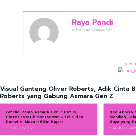
Raya Pandi
https://storybeauty.id/
- ADVE
Visual Ganteng Oliver Roberts, Adik Cinta B
Roberts yang Gabung Asmara Gen Z
Gizelle-Rama Asmara Gen Z Putus,
Dea Annisa 
Potret Estetik Montserrat Gizelle dan
Menikah, Jal
Ramzi Al Muzaki Bikin Baper
Gaya yang R
7 AGUSTUS 2026
5 AGUSTUS 20