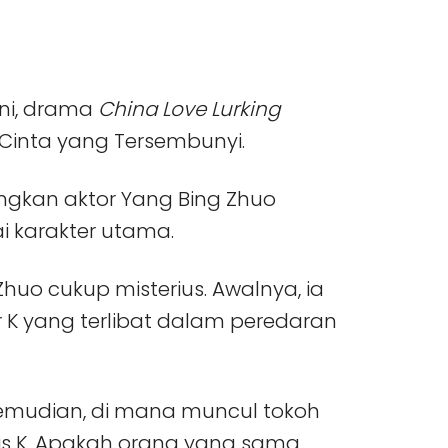
ini, drama
China Love Lurking
 Cinta yang Tersembunyi.
angkan aktor Yang Bing Zhuo
ai karakter utama.
Zhuo cukup misterius. Awalnya, ia
r K yang terlibat dalam peredaran
kemudian, di mana muncul tokoh
is K. Apakah orang yang sama