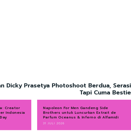
an Dicky Prasetya Photoshoot Berdua, Serasi
Tapi Cuma Bestie
a: Creator
Napoleon For Men Gandeng Side
ver Indonesia
Brothers untuk Luncurkan Extrait de
 Day
Parfum Oceanus & Inferno di Alfamidi
31 JULI 2026