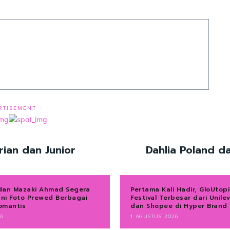
RTISEMENT -
rian dan Junior
Dahlia Poland d
dan Mazaki Ahmad Segera
Pertama Kali Hadir, GloUtopi
ani Foto Prewed Berbagai
Festival Terbesar dari Unile
omantis
dan Shopee di Hyper Brand
26
1 AGUSTUS 2026