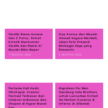
Gizelle-Rama Asmara
Dea Annisa dan Mazaki
Gen Z Putus, Potret
Ahmad Segera Menikah,
Estetik Montserrat
Jalani Foto Prewed
Gizelle dan Ramzi Al
Berbagai Gaya yang
Muzaki Bikin Baper
Romantis
7 AGUSTUS 2026
5 AGUSTUS 2026
Pertama Kali Hadir,
Napoleon For Men
GloUtopia: Creator
Gandeng Side Brothers
Festival Terbesar dari
untuk Luncurkan Extrait
Unilever Indonesia dan
de Parfum Oceanus &
Shopee di Hyper Brand
Inferno di Alfamidi
Day