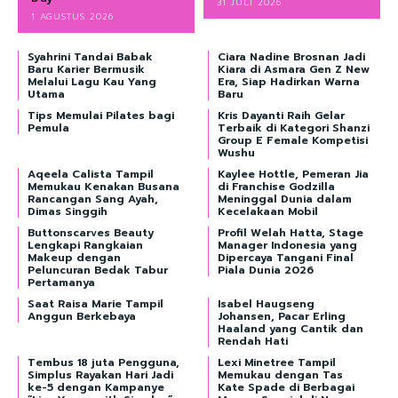
31 JULI 2026
1 AGUSTUS 2026
Syahrini Tandai Babak
Ciara Nadine Brosnan Jadi
Baru Karier Bermusik
Kiara di Asmara Gen Z New
Melalui Lagu Kau Yang
Era, Siap Hadirkan Warna
Utama
Baru
Tips Memulai Pilates bagi
Kris Dayanti Raih Gelar
Pemula
Terbaik di Kategori Shanzi
Group E Female Kompetisi
Wushu
Aqeela Calista Tampil
Kaylee Hottle, Pemeran Jia
Memukau Kenakan Busana
di Franchise Godzilla
Rancangan Sang Ayah,
Meninggal Dunia dalam
Dimas Singgih
Kecelakaan Mobil
Buttonscarves Beauty
Profil Welah Hatta, Stage
Lengkapi Rangkaian
Manager Indonesia yang
Makeup dengan
Dipercaya Tangani Final
Peluncuran Bedak Tabur
Piala Dunia 2026
Pertamanya
Saat Raisa Marie Tampil
Isabel Haugseng
Anggun Berkebaya
Johansen, Pacar Erling
Haaland yang Cantik dan
Rendah Hati
Tembus 18 juta Pengguna,
Lexi Minetree Tampil
Simplus Rayakan Hari Jadi
Memukau dengan Tas
ke-5 dengan Kampanye
Kate Spade di Berbagai