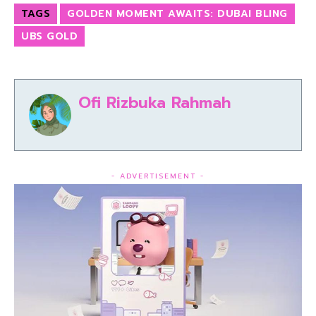
TAGS
GOLDEN MOMENT AWAITS: DUBAI BLING
UBS GOLD
Ofi Rizbuka Rahmah
- ADVERTISEMENT -