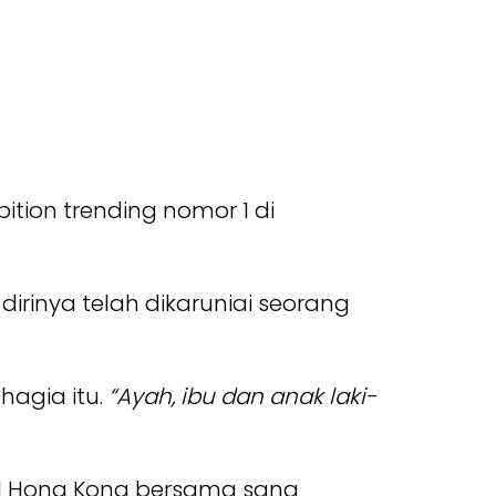
tion trending nomor 1 di
irinya telah dikaruniai seorang
hagia itu.
“Ayah, ibu dan anak laki-
al Hong Kong bersama sang