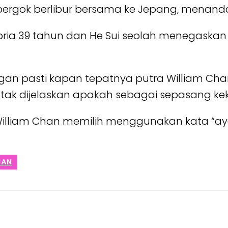
pergok berlibur bersama ke Jepang, menand
 pria 39 tahun dan He Sui seolah menegask
gan pasti kapan tepatnya putra William Chan 
 tak dijelaskan apakah sebagai sepasang ke
 William Chan memilih menggunakan kata “aya
HAN