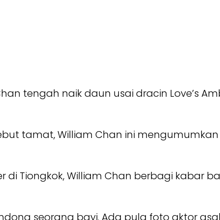
an tengah naik daun usai dracin Love’s Ambi
sebut tamat, William Chan ini mengumumkan d
 di Tiongkok, William Chan berbagi kabar ba
dong seorang bayi. Ada pula foto aktor as