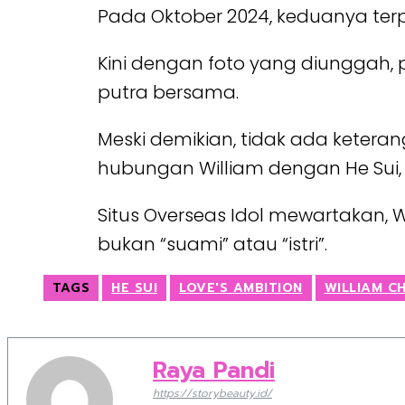
Pada Oktober 2024, keduanya ter
Kini dengan foto yang diunggah,
putra bersama.
Meski demikian, tidak ada keteran
hubungan William dengan He Sui,
Situs Overseas Idol mewartakan,
bukan “suami” atau “istri”.
TAGS
HE SUI
LOVE'S AMBITION
WILLIAM C
Raya Pandi
https://storybeauty.id/