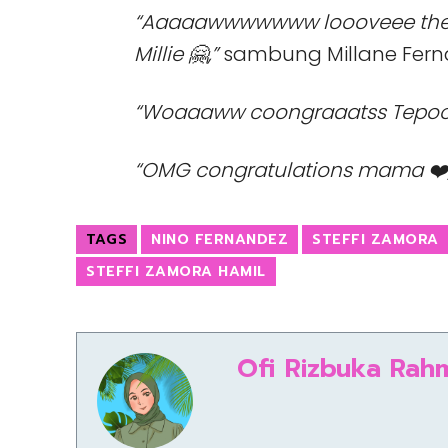
“Aaaaawwwwwww loooveee the 3 
Millie 🤗,”
sambung Millane Fern
“Woaaaww coongraaatss Tepoo
“OMG congratulations mama ❤️,
TAGS
NINO FERNANDEZ
STEFFI ZAMORA
STEFFI ZAMORA HAMIL
Ofi Rizbuka Rah