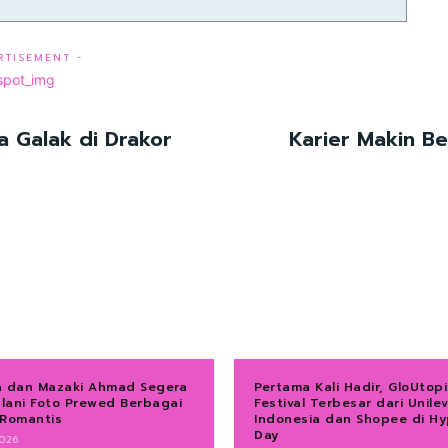
RTISEMENT -
a Galak di Drakor
Karier Makin Be
a dan Mazaki Ahmad Segera
Pertama Kali Hadir, GloUtopi
alani Foto Prewed Berbagai
Festival Terbesar dari Unile
 Romantis
Indonesia dan Shopee di Hy
Day
026