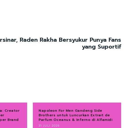
rsinar, Raden Rakha Bersyukur Punya Fans
yang Suportif
a: Creator
Napoleon For Men Gandeng Side
ver
Brothers untuk Luncurkan Extrait de
per Brand
Parfum Oceanus & Inferno di Alfamidi
31 JULI 2026