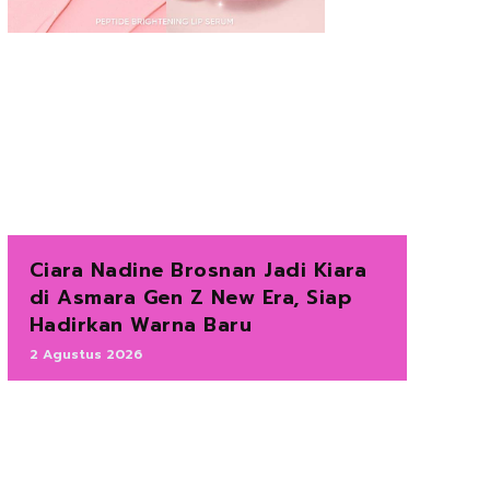
Ciara Nadine Brosnan Jadi Kiara
di Asmara Gen Z New Era, Siap
Hadirkan Warna Baru
2 Agustus 2026