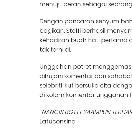
menuju peran sebagai seorang 
Dengan pancaran senyum baha
bagikan, Steffi berhasil men
kehadiran buah hati pertama 
tak ternilai.
Unggahan potret menggemaska
dihujani komentar dari sahabat
selebriti ikut bersuka cita de
di kolom komentar unggahan fo
“NANGIS BGTTT YAAMPUN TERHARU
Latuconsina.