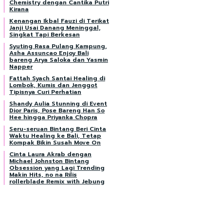
Chemistry dengan Cantika Putri
Kirana
Kenangan Ikbal Fauzi di Terikat
Janji Usai Danang Meninggal,
Singkat Tapi Berkesan
Syuting Rasa Pulang Kampung,
Asha Assuncao Enjoy Bali
bareng Arya Saloka dan Yasmin
Napper
Fattah Syach Santai Healing di
Lombok, Kumis dan Jenggot
Tipisnya Curi Perhatian
Shandy Aulia Stunning di Event
Dior Paris, Pose Bareng Han So
Hee hingga Priyanka Chopra
Seru-seruan Bintang Beri Cinta
Waktu Healing ke Bali, Tetap
Kompak Bikin Susah Move On
Cinta Laura Akrab dengan
Michael Johnston Bintang
Obsession yang Lagi Trending
Makin Hits, no na Rilis
rollerblade Remix with Jebung