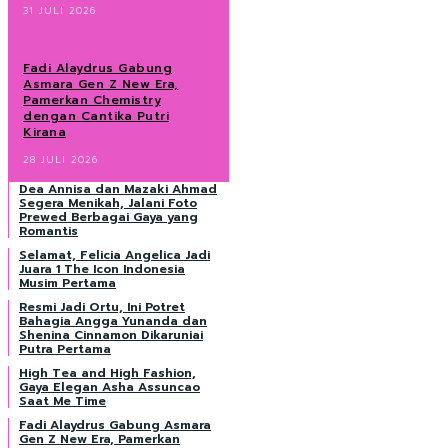
31 JULI 2026
Fadi Alaydrus Gabung
Asmara Gen Z New Era,
Pamerkan Chemistry
dengan Cantika Putri
Kirana
28 JULI 2026
Dea Annisa dan Mazaki Ahmad
Segera Menikah, Jalani Foto
Prewed Berbagai Gaya yang
Romantis
Selamat, Felicia Angelica Jadi
Juara 1 The Icon Indonesia
Musim Pertama
Resmi Jadi Ortu, Ini Potret
Bahagia Angga Yunanda dan
Shenina Cinnamon Dikaruniai
Putra Pertama
High Tea and High Fashion,
Gaya Elegan Asha Assuncao
Saat Me Time
Fadi Alaydrus Gabung Asmara
Gen Z New Era, Pamerkan