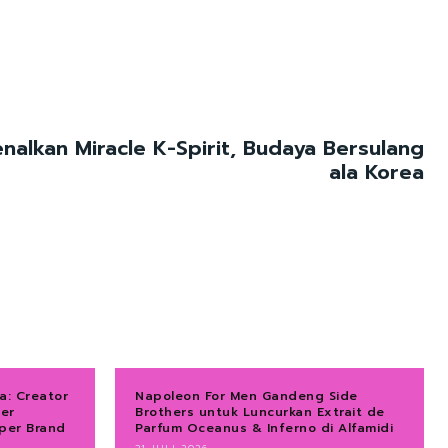
enalkan Miracle K-Spirit, Budaya Bersulang
ala Korea
a: Creator
Napoleon For Men Gandeng Side
ver
Brothers untuk Luncurkan Extrait de
per Brand
Parfum Oceanus & Inferno di Alfamidi