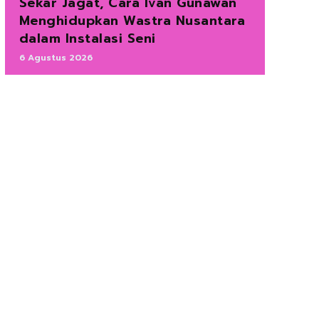
Sekar Jagat, Cara Ivan Gunawan
Menghidupkan Wastra Nusantara
dalam Instalasi Seni
6 Agustus 2026