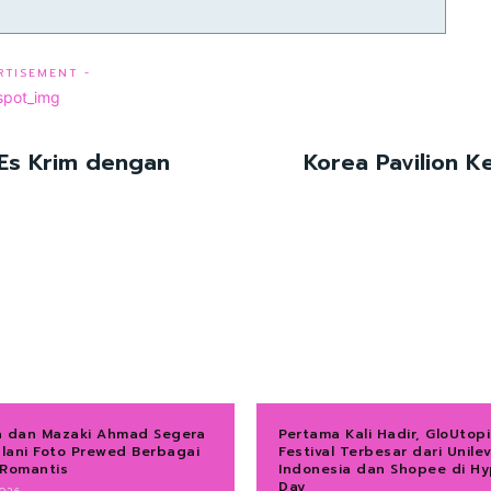
RTISEMENT -
 Es Krim dengan
Korea Pavilion K
a dan Mazaki Ahmad Segera
Pertama Kali Hadir, GloUtopi
alani Foto Prewed Berbagai
Festival Terbesar dari Unile
 Romantis
Indonesia dan Shopee di Hy
Day