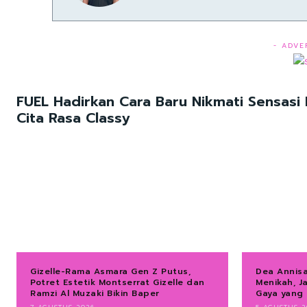
- ADVE
FUEL Hadirkan Cara Baru Nikmati Sensasi
Cita Rasa Classy
Gizelle-Rama Asmara Gen Z Putus,
Dea Annis
Potret Estetik Montserrat Gizelle dan
Menikah, J
Ramzi Al Muzaki Bikin Baper
Gaya yang