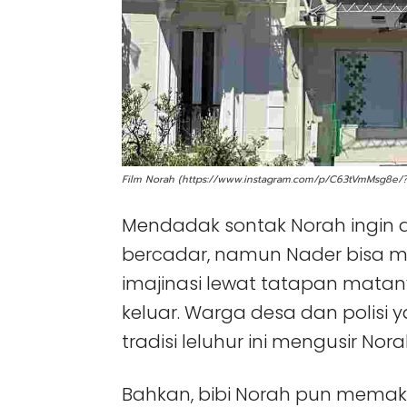
Film Norah (https://www.instagram.com/p/C63tVmMsg8e/?
Mendadak sontak Norah ingin d
bercadar, namun Nader bisa me
imajinasi lewat tatapan matan
keluar. Warga desa dan polisi 
tradisi leluhur ini mengusir Nor
Bahkan, bibi Norah pun mema