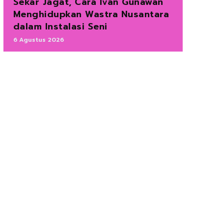
Sekar Jagat, Cara Ivan Gunawan
Menghidupkan Wastra Nusantara
dalam Instalasi Seni
6 Agustus 2026