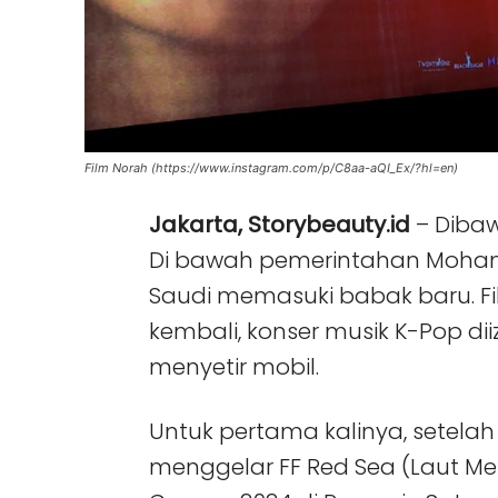
Film Norah (https://www.instagram.com/p/C8aa-aQI_Ex/?hl=en)
Jakarta, Storybeauty.id
– Diba
Di bawah pemerintahan Moham
Saudi memasuki babak baru. Fil
kembali, konser musik K-Pop d
menyetir mobil.
Untuk pertama kalinya, setelah
menggelar FF Red Sea (Laut Mer