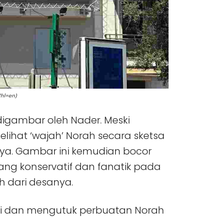
hl=en)
igambar oleh Nader. Meski
lihat ‘wajah’ Norah secara sketsa
ya. Gambar ini kemudian bocor
yang konservatif dan fanatik pada
ah dari desanya.
ki dan mengutuk perbuatan Norah