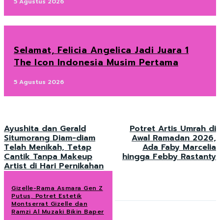
5 Agustus 2026
Selamat, Felicia Angelica Jadi Juara 1
The Icon Indonesia Musim Pertama
5 Agustus 2026
Ayushita dan Gerald
Potret Artis Umrah di
Situmorang Diam-diam
Awal Ramadan 2026,
Telah Menikah, Tetap
Ada Faby Marcelia
Cantik Tanpa Makeup
hingga Febby Rastanty
Artist di Hari Pernikahan
Gizelle-Rama Asmara Gen Z
Putus, Potret Estetik
Montserrat Gizelle dan
Ramzi Al Muzaki Bikin Baper