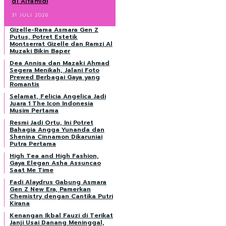
di Alfamidi
31 JULI 2026
Gizelle-Rama Asmara Gen Z
Putus, Potret Estetik
Montserrat Gizelle dan Ramzi Al
Muzaki Bikin Baper
Dea Annisa dan Mazaki Ahmad
Segera Menikah, Jalani Foto
Prewed Berbagai Gaya yang
Romantis
Selamat, Felicia Angelica Jadi
Juara 1 The Icon Indonesia
Musim Pertama
Resmi Jadi Ortu, Ini Potret
Bahagia Angga Yunanda dan
Shenina Cinnamon Dikaruniai
Putra Pertama
High Tea and High Fashion,
Gaya Elegan Asha Assuncao
Saat Me Time
Fadi Alaydrus Gabung Asmara
Gen Z New Era, Pamerkan
Chemistry dengan Cantika Putri
Kirana
Kenangan Ikbal Fauzi di Terikat
Janji Usai Danang Meninggal,