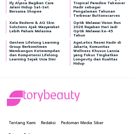
Ify Alyssa Bagikan Cara
Tropical Paradise Takeover
Jalani Hidup Sat-Set
Hadir sebagai
Bersama Shopee
Pengalaman Tahunan
Terbesar Buttonscarves
Xela Rederm & AQ Skin
Optik Melawai Vision Run
Solutions Ajak Masyarakat
2026 Rayakan Hari Jadi
Lebih Paham Melasma
Optik Melawai ke-45
Tahun
Gentem Lifelong Learning
AgeLetics Resmi Hadir di
Group Berkomitmen
Jakarta, Komunitas
Membangun Keterampilan
Wellness Khusus Lansia
dan Kompetensi Lifelong
yang Fokus Tingkatkan
Learning Sejak Usia Dini
Longevity dan Kualitas
Hidup
Tentang Kami
Redaksi
Pedoman Media Siber