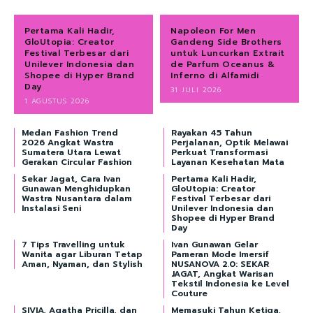
Pertama Kali Hadir,
Napoleon For Men
GloUtopia: Creator
Gandeng Side Brothers
Festival Terbesar dari
untuk Luncurkan Extrait
Unilever Indonesia dan
de Parfum Oceanus &
Shopee di Hyper Brand
Inferno di Alfamidi
Day
31 JULI 2026
1 AGUSTUS 2026
Medan Fashion Trend
Rayakan 45 Tahun
2026 Angkat Wastra
Perjalanan, Optik Melawai
Sumatera Utara Lewat
Perkuat Transformasi
Gerakan Circular Fashion
Layanan Kesehatan Mata
Sekar Jagat, Cara Ivan
Pertama Kali Hadir,
Gunawan Menghidupkan
GloUtopia: Creator
Wastra Nusantara dalam
Festival Terbesar dari
Instalasi Seni
Unilever Indonesia dan
Shopee di Hyper Brand
Day
7 Tips Travelling untuk
Ivan Gunawan Gelar
Wanita agar Liburan Tetap
Pameran Mode Imersif
Aman, Nyaman, dan Stylish
NUSANOVA 2.0: SEKAR
JAGAT, Angkat Warisan
Tekstil Indonesia ke Level
Couture
SIVIA, Agatha Pricilla, dan
Memasuki Tahun Ketiga,