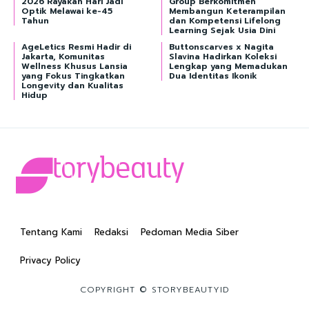
2026 Rayakan Hari Jadi
Group Berkomitmen
Optik Melawai ke-45
Membangun Keterampilan
Tahun
dan Kompetensi Lifelong
Learning Sejak Usia Dini
AgeLetics Resmi Hadir di
Buttonscarves x Nagita
Jakarta, Komunitas
Slavina Hadirkan Koleksi
Wellness Khusus Lansia
Lengkap yang Memadukan
yang Fokus Tingkatkan
Dua Identitas Ikonik
Longevity dan Kualitas
Hidup
Tentang Kami
Redaksi
Pedoman Media Siber
Privacy Policy
COPYRIGHT © STORYBEAUTYID