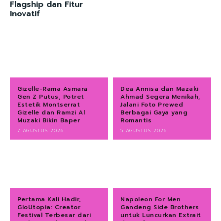
Flagship dan Fitur
Inovatif
Gizelle-Rama Asmara
Dea Annisa dan Mazaki
Gen Z Putus, Potret
Ahmad Segera Menikah,
Estetik Montserrat
Jalani Foto Prewed
Gizelle dan Ramzi Al
Berbagai Gaya yang
Muzaki Bikin Baper
Romantis
7 AGUSTUS 2026
5 AGUSTUS 2026
Pertama Kali Hadir,
Napoleon For Men
GloUtopia: Creator
Gandeng Side Brothers
Festival Terbesar dari
untuk Luncurkan Extrait