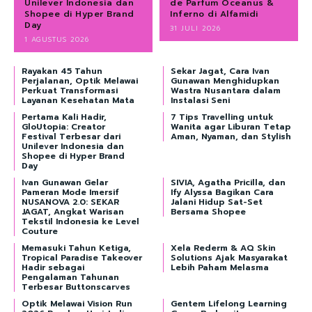
Unilever Indonesia dan
de Parfum Oceanus &
Shopee di Hyper Brand
Inferno di Alfamidi
Day
31 JULI 2026
1 AGUSTUS 2026
Rayakan 45 Tahun
Sekar Jagat, Cara Ivan
Perjalanan, Optik Melawai
Gunawan Menghidupkan
Perkuat Transformasi
Wastra Nusantara dalam
Layanan Kesehatan Mata
Instalasi Seni
Pertama Kali Hadir,
7 Tips Travelling untuk
GloUtopia: Creator
Wanita agar Liburan Tetap
Festival Terbesar dari
Aman, Nyaman, dan Stylish
Unilever Indonesia dan
Shopee di Hyper Brand
Day
Ivan Gunawan Gelar
SIVIA, Agatha Pricilla, dan
Pameran Mode Imersif
Ify Alyssa Bagikan Cara
NUSANOVA 2.0: SEKAR
Jalani Hidup Sat-Set
JAGAT, Angkat Warisan
Bersama Shopee
Tekstil Indonesia ke Level
Couture
Memasuki Tahun Ketiga,
Xela Rederm & AQ Skin
Tropical Paradise Takeover
Solutions Ajak Masyarakat
Hadir sebagai
Lebih Paham Melasma
Pengalaman Tahunan
Terbesar Buttonscarves
Optik Melawai Vision Run
Gentem Lifelong Learning