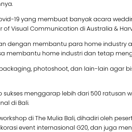
nya.
vid-19 yang membuat banyak acara wedding h
of Visual Communication di Australia & Harv
san dengan membantu para home industry ag
isa membantu home industri dan tetap mengga
packaging, photoshoot, dan lain-lain agar bi
Co sukses menggarap lebih dari 500 ratusan 
l di Bali.
rkshop di The Mulia Bali, dihadiri oleh peser
korasi event internasional G20, dan juga me