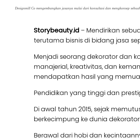
Designmill Co mengembangkan jasanya mulai dari konsultasi dan mengkonsep sebuah a
Storybeauty.id
– Mendirikan sebua
terutama bisnis di bidang jasa sep
Menjadi seorang dekorator dan k
manajerial, kreativitas, dan ke
mendapatkan hasil yang memua
Pendidikan yang tinggi dan prest
Di awal tahun 2015, sejak memutus
berkecimpung ke dunia dekorator 
Berawal dari hobi dan kecintaann