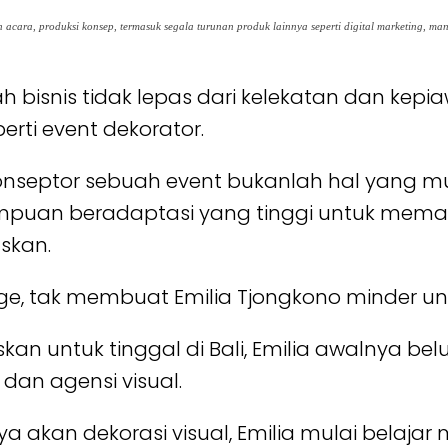
cara, produksi konsep, termasuk segala turunan produk lainnya seperti digital marketing, ma
h bisnis tidak lepas dari kelekatan dan kepi
erti event dekorator.
onseptor sebuah event bukanlah hal yang m
mampuan beradaptasi yang tinggi untuk memas
skan.
ige, tak membuat Emilia Tjongkono minder un
kan untuk tinggal di Bali, Emilia awalnya b
dan agensi visual.
ya akan dekorasi visual, Emilia mulai belaja