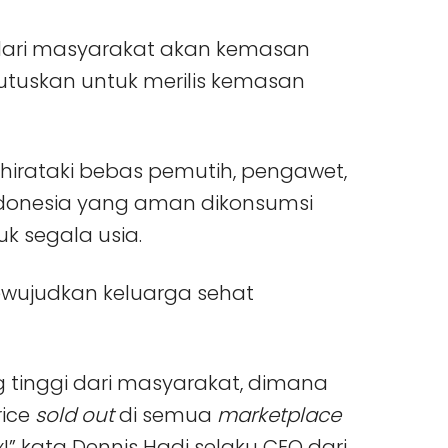
ari masyarakat akan kemasan
mutuskan untuk merilis kemasan
shirataki bebas pemutih, pengawet,
donesia yang aman dikonsumsi
k segala usia.
ewujudkan keluarga sehat
 tinggi dari masyarakat, dimana
rice
sold out
di semua
marketplace
ox!” kata Dennis Hadi selaku CEO dari