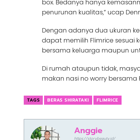
box. Bedanya hanya kemasanny
penurunan kualitas,” ucap Denn
Dengan adanya dua ukuran k
dapat memilih Flimrice sesuai 
bersama keluarga maupun unt
Di rumah ataupun tidak, masya
makan nasi no worry
bersama F
TAGS
BERAS SHIRATAKI
FLIMRICE
Anggie
https://storybeauty.id/