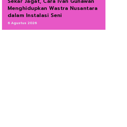
Sekar Jagat, Cara Ivan Gunawan
Menghidupkan Wastra Nusantara
dalam Instalasi Seni
6 Agustus 2026