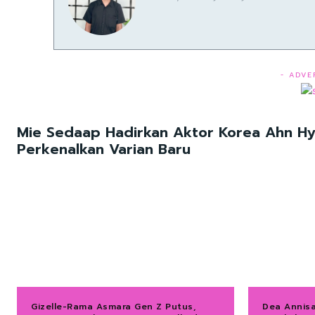
- ADVE
Mie Sedaap Hadirkan Aktor Korea Ahn H
Perkenalkan Varian Baru
Gizelle-Rama Asmara Gen Z Putus,
Dea Annis