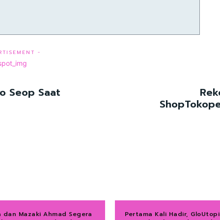
RTISEMENT -
yo Seop Saat
Rek
ShopTokoped
a dan Mazaki Ahmad Segera
Pertama Kali Hadir, GloUtopi