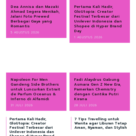
Dea Annisa dan Mazaki
Pertama Kali Hadir,
Ahmad Segera Menikah,
GloUtopia: Creator
Jalani Foto Prewed
Festival Terbesar dari
Berbagai Gaya yang
Unilever Indonesia dan
Romantis
Shopee di Hyper Brand
Day
5 AGUSTUS 2026
1 AGUSTUS 2026
Napoleon For Men
Fadi Alaydrus Gabung
Gandeng Side Brothers
Asmara Gen Z New Era,
untuk Luncurkan Extrait
Pamerkan Chemistry
de Parfum Oceanus &
dengan Cantika Putri
Inferno di Alfamidi
Kirana
31 JULI 2026
28 JULI 2026
Pertama Kali Hadir,
7 Tips Travelling untuk
GloUtopia: Creator
Wanita agar Liburan Tetap
Festival Terbesar dari
Aman, Nyaman, dan Stylish
Unilever Indonesia dan
Shopee di Hyper Brand