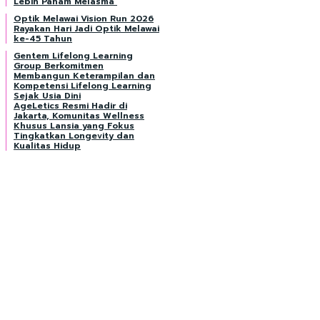
Lebih Paham Melasma
Optik Melawai Vision Run 2026
Rayakan Hari Jadi Optik Melawai
ke-45 Tahun
Gentem Lifelong Learning
Group Berkomitmen
Membangun Keterampilan dan
Kompetensi Lifelong Learning
Sejak Usia Dini
AgeLetics Resmi Hadir di
Jakarta, Komunitas Wellness
Khusus Lansia yang Fokus
Tingkatkan Longevity dan
Kualitas Hidup