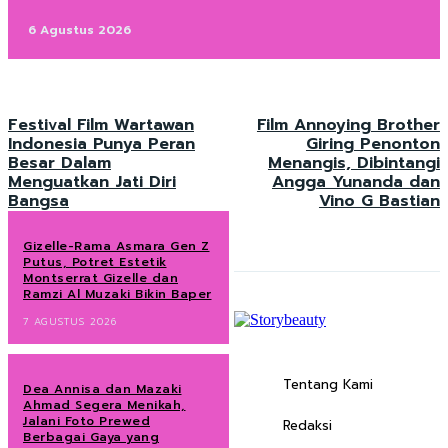
6 Agustus 2026
Festival Film Wartawan
Film Annoying Brother
Indonesia Punya Peran
Giring Penonton
Besar Dalam
Menangis, Dibintangi
Menguatkan Jati Diri
Angga Yunanda dan
Bangsa
Vino G Bastian
Gizelle-Rama Asmara Gen Z
Putus, Potret Estetik
Montserrat Gizelle dan
Ramzi Al Muzaki Bikin Baper
7 AGUSTUS 2026
Tentang Kami
Dea Annisa dan Mazaki
Ahmad Segera Menikah,
Jalani Foto Prewed
Redaksi
Berbagai Gaya yang