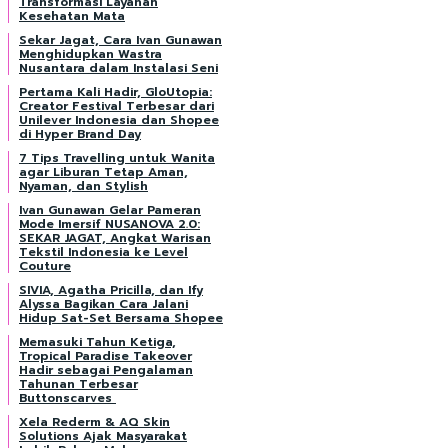
Transformasi Layanan
Kesehatan Mata
Sekar Jagat, Cara Ivan Gunawan
Menghidupkan Wastra
Nusantara dalam Instalasi Seni
Pertama Kali Hadir, GloUtopia:
Creator Festival Terbesar dari
Unilever Indonesia dan Shopee
di Hyper Brand Day
7 Tips Travelling untuk Wanita
agar Liburan Tetap Aman,
Nyaman, dan Stylish
Ivan Gunawan Gelar Pameran
Mode Imersif NUSANOVA 2.0:
SEKAR JAGAT, Angkat Warisan
Tekstil Indonesia ke Level
Couture
SIVIA, Agatha Pricilla, dan Ify
Alyssa Bagikan Cara Jalani
Hidup Sat-Set Bersama Shopee
Memasuki Tahun Ketiga,
Tropical Paradise Takeover
Hadir sebagai Pengalaman
Tahunan Terbesar
Buttonscarves
Xela Rederm & AQ Skin
Solutions Ajak Masyarakat