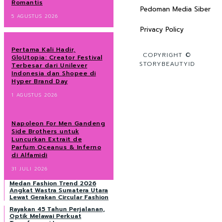
Romantis
Pedoman Media Siber
5 AGUSTUS 2026
Privacy Policy
Pertama Kali Hadir,
COPYRIGHT ©
GloUtopia: Creator Festival
STORYBEAUTYID
Terbesar dari Unilever
Indonesia dan Shopee di
Hyper Brand Day
1 AGUSTUS 2026
Napoleon For Men Gandeng
Side Brothers untuk
Luncurkan Extrait de
Parfum Oceanus & Inferno
di Alfamidi
31 JULI 2026
Medan Fashion Trend 2026
Angkat Wastra Sumatera Utara
Lewat Gerakan Circular Fashion
Rayakan 45 Tahun Perjalanan,
Optik Melawai Perkuat