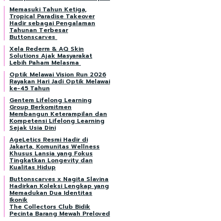
Memasuki Tahun Ketiga,
Tropical Paradise Takeover
Hadir sebagai Pengalaman
Tahunan Terbesar
Buttonscarves
Xela Rederm & AQ Skin
Solutions Ajak Masyarakat
Lebih Paham Melasma
Optik Melawai Vision Run 2026
Rayakan Hari Jadi Optik Melawai
ke-45 Tahun
Gentem Lifelong Learning
Group Berkomitmen
Membangun Keterampilan dan
Kompetensi Lifelong Learning
Sejak Usia Dini
AgeLetics Resmi Hadir di
Jakarta, Komunitas Wellness
Khusus Lansia yang Fokus
Tingkatkan Longevity dan
Kualitas Hidup
Buttonscarves x Nagita Slavina
Hadirkan Koleksi Lengkap yang
Memadukan Dua Identitas
Ikonik
The Collectors Club Bidik
Pecinta Barang Mewah Preloved