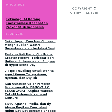
14 JULI 2026
COPYRIGHT ©
STORYBEAUTYID
Teknologi AI Dorong
Transformasi Kesehatan
Preventif di Indonesia
5 JULI 2026
Sekar Jagat, Cara Ivan Gunawan
Menghidupkan Wastra
Nusantara dalam Instalasi Seni
Pertama Kali Hadir, GloUtopia:
Creator Festival Terbesar dari
Unilever Indonesia dan Shopee
di Hyper Brand Day
7 Tips Travelling untuk Wanita
agar Liburan Tetap Aman,
Nyaman, dan Stylish
Ivan Gunawan Gelar Pameran
Mode Imersif NUSANOVA 2.0:
SEKAR JAGAT, Angkat Warisan
Tekstil Indonesia ke Level
Couture
SIVIA, Agatha Pricilla, dan Ify
Alyssa Bagikan Cara Jalani
Hidup Sat-Set Bersama Shopee