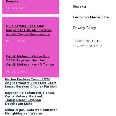
Pemula
Redaksi
29 JULI 2026
Pedoman Media Siber
HiLo Strong Fest Ajak
Privacy Policy
Masyarakat #NabungOtot
untuk Cegah Sarcopenia
COPYRIGHT ©
17 JULI 2026
STORYBEAUTYID
Optik Melawai Vision Run
2026 Rayakan Hari Jadi
Optik Melawai ke-45 Tahun
14 JULI 2026
Medan Fashion Trend 2026
Angkat Wastra Sumatera Utara
Lewat Gerakan Circular Fashion
Rayakan 45 Tahun Perjalanan,
Optik Melawai Perkuat
Transformasi Layanan
Kesehatan Mata
Sekar Jagat, Cara Ivan Gunawan
Menghidupkan Wastra