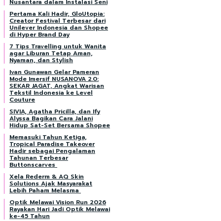
Nusantara dalam Instalasi Seni
Pertama Kali Hadir, GloUtopia:
Creator Festival Terbesar dari
Unilever Indonesia dan Shopee
di Hyper Brand Day
7 Tips Travelling untuk Wanita
agar Liburan Tetap Aman,
Nyaman, dan Stylish
Ivan Gunawan Gelar Pameran
Mode Imersif NUSANOVA 2.0:
SEKAR JAGAT, Angkat Warisan
Tekstil Indonesia ke Level
Couture
SIVIA, Agatha Pricilla, dan Ify
Alyssa Bagikan Cara Jalani
Hidup Sat-Set Bersama Shopee
Memasuki Tahun Ketiga,
Tropical Paradise Takeover
Hadir sebagai Pengalaman
Tahunan Terbesar
Buttonscarves
Xela Rederm & AQ Skin
Solutions Ajak Masyarakat
Lebih Paham Melasma
Optik Melawai Vision Run 2026
Rayakan Hari Jadi Optik Melawai
ke-45 Tahun