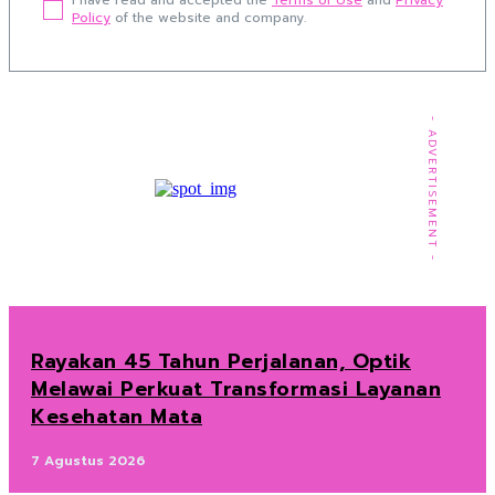
I have read and accepted the
Terms of Use
and
Privacy
Policy
of the website and company.
- ADVERTISEMENT -
Rayakan 45 Tahun Perjalanan, Optik
Melawai Perkuat Transformasi Layanan
Kesehatan Mata
7 Agustus 2026