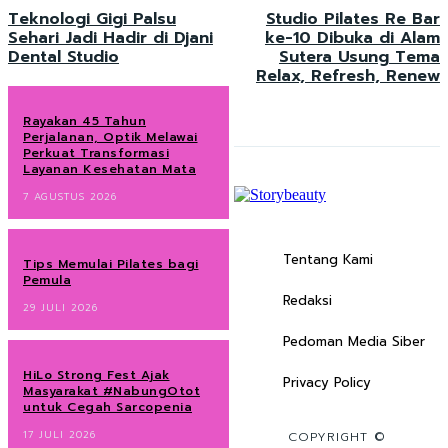
Teknologi Gigi Palsu
Studio Pilates Re Bar
Sehari Jadi Hadir di Djani
ke-10 Dibuka di Alam
Dental Studio
Sutera Usung Tema
Relax, Refresh, Renew
Rayakan 45 Tahun
Perjalanan, Optik Melawai
Perkuat Transformasi
Layanan Kesehatan Mata
7 AGUSTUS 2026
Tentang Kami
Tips Memulai Pilates bagi
Pemula
Redaksi
29 JULI 2026
Pedoman Media Siber
HiLo Strong Fest Ajak
Privacy Policy
Masyarakat #NabungOtot
untuk Cegah Sarcopenia
17 JULI 2026
COPYRIGHT ©