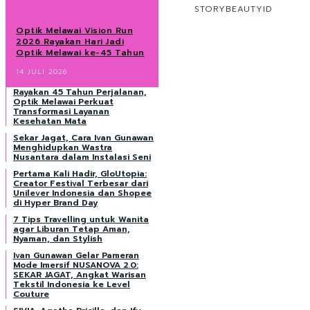
STORYBEAUTYID
Optik Melawai Vision Run
2026 Rayakan Hari Jadi
Optik Melawai ke-45 Tahun
14 JULI 2026
Rayakan 45 Tahun Perjalanan,
Optik Melawai Perkuat
Transformasi Layanan
Kesehatan Mata
Sekar Jagat, Cara Ivan Gunawan
Menghidupkan Wastra
Nusantara dalam Instalasi Seni
Pertama Kali Hadir, GloUtopia:
Creator Festival Terbesar dari
Unilever Indonesia dan Shopee
di Hyper Brand Day
7 Tips Travelling untuk Wanita
agar Liburan Tetap Aman,
Nyaman, dan Stylish
Ivan Gunawan Gelar Pameran
Mode Imersif NUSANOVA 2.0:
SEKAR JAGAT, Angkat Warisan
Tekstil Indonesia ke Level
Couture