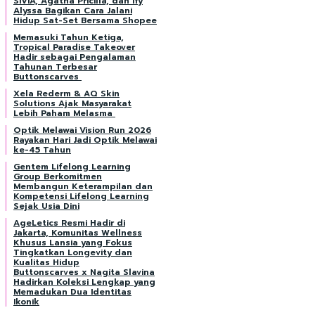
SIVIA, Agatha Pricilla, dan Ify
Alyssa Bagikan Cara Jalani
Hidup Sat-Set Bersama Shopee
Memasuki Tahun Ketiga,
Tropical Paradise Takeover
Hadir sebagai Pengalaman
Tahunan Terbesar
Buttonscarves
Xela Rederm & AQ Skin
Solutions Ajak Masyarakat
Lebih Paham Melasma
Optik Melawai Vision Run 2026
Rayakan Hari Jadi Optik Melawai
ke-45 Tahun
Gentem Lifelong Learning
Group Berkomitmen
Membangun Keterampilan dan
Kompetensi Lifelong Learning
Sejak Usia Dini
AgeLetics Resmi Hadir di
Jakarta, Komunitas Wellness
Khusus Lansia yang Fokus
Tingkatkan Longevity dan
Kualitas Hidup
Buttonscarves x Nagita Slavina
Hadirkan Koleksi Lengkap yang
Memadukan Dua Identitas
Ikonik