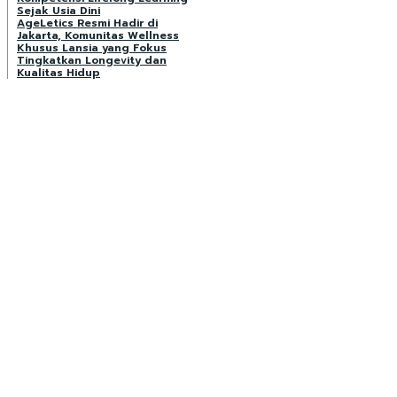
Sejak Usia Dini
AgeLetics Resmi Hadir di
Jakarta, Komunitas Wellness
Khusus Lansia yang Fokus
Tingkatkan Longevity dan
Kualitas Hidup