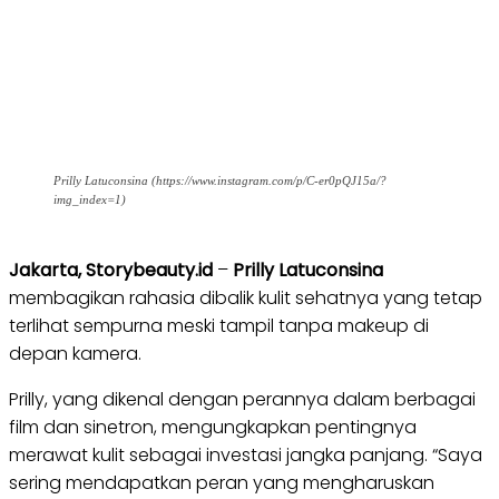
Prilly Latuconsina (https://www.instagram.com/p/C-er0pQJ15a/?
img_index=1)
Jakarta, Storybeauty.id
–
Prilly Latuconsina
membagikan rahasia dibalik kulit sehatnya yang tetap
terlihat sempurna meski tampil tanpa makeup di
depan kamera.
Prilly, yang dikenal dengan perannya dalam berbagai
film dan sinetron, mengungkapkan pentingnya
merawat kulit sebagai investasi jangka panjang. “Saya
sering mendapatkan peran yang mengharuskan