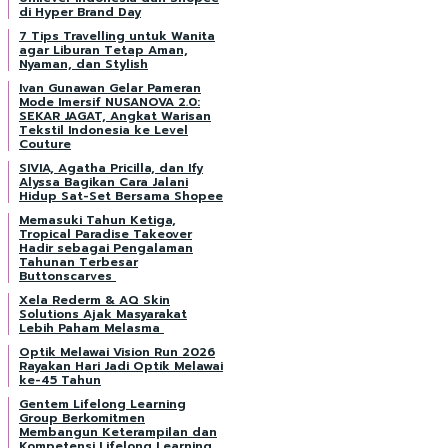
di Hyper Brand Day
7 Tips Travelling untuk Wanita
agar Liburan Tetap Aman,
Nyaman, dan Stylish
Ivan Gunawan Gelar Pameran
Mode Imersif NUSANOVA 2.0:
SEKAR JAGAT, Angkat Warisan
Tekstil Indonesia ke Level
Couture
SIVIA, Agatha Pricilla, dan Ify
Alyssa Bagikan Cara Jalani
Hidup Sat-Set Bersama Shopee
Memasuki Tahun Ketiga,
Tropical Paradise Takeover
Hadir sebagai Pengalaman
Tahunan Terbesar
Buttonscarves
Xela Rederm & AQ Skin
Solutions Ajak Masyarakat
Lebih Paham Melasma
Optik Melawai Vision Run 2026
Rayakan Hari Jadi Optik Melawai
ke-45 Tahun
Gentem Lifelong Learning
Group Berkomitmen
Membangun Keterampilan dan
Kompetensi Lifelong Learning