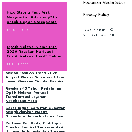
Pedoman Media Siber
HiLo Strong Fest Ajak
Privacy Policy
Masyarakat #NabungOtot
untuk Cegah Sarcopenia
COPYRIGHT ©
17 JULI 2026
STORYBEAUTYID
Optik Melawai Vision Run
2026 Rayakan Hari Jadi
Optik Melawai ke-45 Tahun
14 JULI 2026
Medan Fashion Trend 2026
Angkat Wastra Sumatera Utara
Lewat Gerakan Circular Fashion
Rayakan 45 Tahun Perjalanan,
Optik Melawai Perkuat
Transformasi Layanan
Kesehatan Mata
Sekar Jagat, Cara Ivan Gunawan
Menghidupkan Wastra
Nusantara dalam Instalasi Seni
Pertama Kali Hadir, GloUtopia:
Creator Festival Terbesar dari
Unilever Indonesia dan Shopee