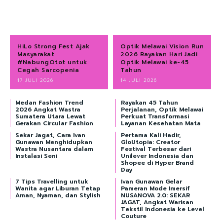
HiLo Strong Fest Ajak
Optik Melawai Vision Run
Masyarakat
2026 Rayakan Hari Jadi
#NabungOtot untuk
Optik Melawai ke-45
Cegah Sarcopenia
Tahun
17 JULI 2026
14 JULI 2026
Medan Fashion Trend
Rayakan 45 Tahun
2026 Angkat Wastra
Perjalanan, Optik Melawai
Sumatera Utara Lewat
Perkuat Transformasi
Gerakan Circular Fashion
Layanan Kesehatan Mata
Sekar Jagat, Cara Ivan
Pertama Kali Hadir,
Gunawan Menghidupkan
GloUtopia: Creator
Wastra Nusantara dalam
Festival Terbesar dari
Instalasi Seni
Unilever Indonesia dan
Shopee di Hyper Brand
Day
7 Tips Travelling untuk
Ivan Gunawan Gelar
Wanita agar Liburan Tetap
Pameran Mode Imersif
Aman, Nyaman, dan Stylish
NUSANOVA 2.0: SEKAR
JAGAT, Angkat Warisan
Tekstil Indonesia ke Level
Couture