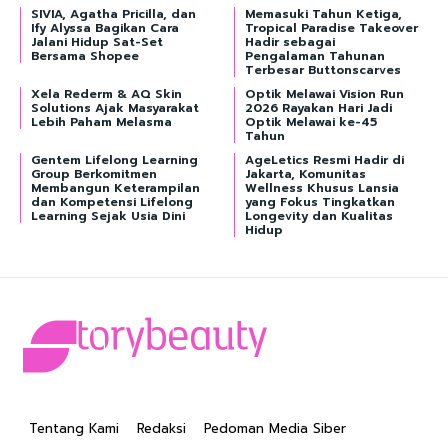
SIVIA, Agatha Pricilla, dan
Memasuki Tahun Ketiga,
Ify Alyssa Bagikan Cara
Tropical Paradise Takeover
Jalani Hidup Sat-Set
Hadir sebagai
Bersama Shopee
Pengalaman Tahunan
Terbesar Buttonscarves
Xela Rederm & AQ Skin
Optik Melawai Vision Run
Solutions Ajak Masyarakat
2026 Rayakan Hari Jadi
Lebih Paham Melasma
Optik Melawai ke-45
Tahun
Gentem Lifelong Learning
AgeLetics Resmi Hadir di
Group Berkomitmen
Jakarta, Komunitas
Membangun Keterampilan
Wellness Khusus Lansia
dan Kompetensi Lifelong
yang Fokus Tingkatkan
Learning Sejak Usia Dini
Longevity dan Kualitas
Hidup
Tentang Kami
Redaksi
Pedoman Media Siber