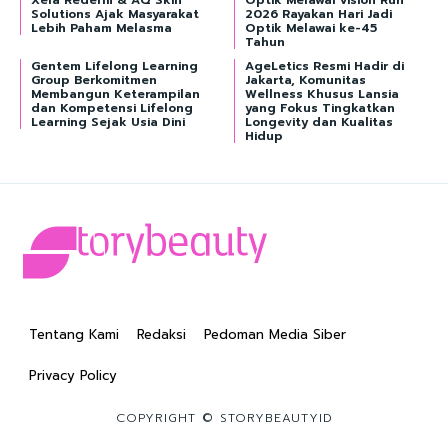
Solutions Ajak Masyarakat
2026 Rayakan Hari Jadi
Lebih Paham Melasma
Optik Melawai ke-45
Tahun
Gentem Lifelong Learning
AgeLetics Resmi Hadir di
Group Berkomitmen
Jakarta, Komunitas
Membangun Keterampilan
Wellness Khusus Lansia
dan Kompetensi Lifelong
yang Fokus Tingkatkan
Learning Sejak Usia Dini
Longevity dan Kualitas
Hidup
Tentang Kami
Redaksi
Pedoman Media Siber
Privacy Policy
COPYRIGHT © STORYBEAUTYID