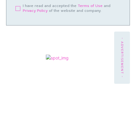
I have read and accepted the
Terms of Use
and
Privacy Policy
of the website and company.
- ADVERTISEMENT -