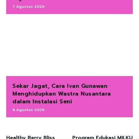
7 Agustus 2026
Sekar Jagat, Cara Ivan Gunawan
Menghidupkan Wastra Nusantara
dalam Instalasi Seni
6 Agustus 2026
Healthy Berry Bliss
Program Edukasi MILKU