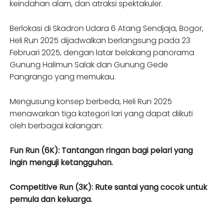
keindahan alam, dan atraksi spektakuler.
Berlokasi di Skadron Udara 6 Atang Sendjaja, Bogor,
Heli Run 2025 dijadwalkan berlangsung pada 23
Februari 2025, dengan latar belakang panorama
Gunung Halimun Salak dan Gunung Gede
Pangrango yang memukau.
Mengusung konsep berbeda, Heli Run 2025
menawarkan tiga kategori lari yang dapat diikuti
oleh berbagai kalangan:
Fun Run (6K): Tantangan ringan bagi pelari yang
ingin menguji ketangguhan.
Competitive Run (3K): Rute santai yang cocok untuk
pemula dan keluarga.