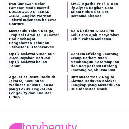
Ivan Gunawan Gelar
SIVIA, Agatha Pricilla, dan
Pameran Mode Imersif
Ify Alyssa Bagikan Cara
NUSANOVA 2.0: SEKAR
Jalani Hidup Sat-Set
JAGAT, Angkat Warisan
Bersama Shopee
Tekstil Indonesia ke Level
Couture
Memasuki Tahun Ketiga,
Xela Rederm & AQ Skin
Tropical Paradise Takeover
Solutions Ajak Masyarakat
Hadir sebagai
Lebih Paham Melasma
Pengalaman Tahunan
Terbesar Buttonscarves
Optik Melawai Vision Run
Gentem Lifelong Learning
2026 Rayakan Hari Jadi
Group Berkomitmen
Optik Melawai ke-45
Membangun Keterampilan
Tahun
dan Kompetensi Lifelong
Learning Sejak Usia Dini
AgeLetics Resmi Hadir di
Buttonscarves x Nagita
Jakarta, Komunitas
Slavina Hadirkan Koleksi
Wellness Khusus Lansia
Lengkap yang Memadukan
yang Fokus Tingkatkan
Dua Identitas Ikonik
Longevity dan Kualitas
Hidup