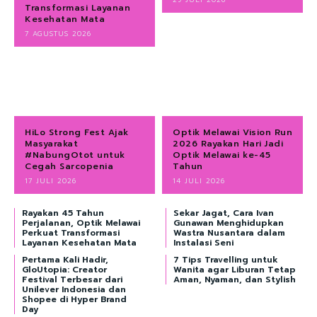
Transformasi Layanan
Kesehatan Mata
7 AGUSTUS 2026
HiLo Strong Fest Ajak
Optik Melawai Vision Run
Masyarakat
2026 Rayakan Hari Jadi
#NabungOtot untuk
Optik Melawai ke-45
Cegah Sarcopenia
Tahun
17 JULI 2026
14 JULI 2026
Rayakan 45 Tahun
Sekar Jagat, Cara Ivan
Perjalanan, Optik Melawai
Gunawan Menghidupkan
Perkuat Transformasi
Wastra Nusantara dalam
Layanan Kesehatan Mata
Instalasi Seni
Pertama Kali Hadir,
7 Tips Travelling untuk
GloUtopia: Creator
Wanita agar Liburan Tetap
Festival Terbesar dari
Aman, Nyaman, dan Stylish
Unilever Indonesia dan
Shopee di Hyper Brand
Day