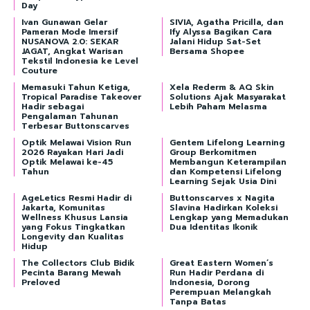
Day
Ivan Gunawan Gelar
SIVIA, Agatha Pricilla, dan
Pameran Mode Imersif
Ify Alyssa Bagikan Cara
NUSANOVA 2.0: SEKAR
Jalani Hidup Sat-Set
JAGAT, Angkat Warisan
Bersama Shopee
Tekstil Indonesia ke Level
Couture
Memasuki Tahun Ketiga,
Xela Rederm & AQ Skin
Tropical Paradise Takeover
Solutions Ajak Masyarakat
Hadir sebagai
Lebih Paham Melasma
Pengalaman Tahunan
Terbesar Buttonscarves
Optik Melawai Vision Run
Gentem Lifelong Learning
2026 Rayakan Hari Jadi
Group Berkomitmen
Optik Melawai ke-45
Membangun Keterampilan
Tahun
dan Kompetensi Lifelong
Learning Sejak Usia Dini
AgeLetics Resmi Hadir di
Buttonscarves x Nagita
Jakarta, Komunitas
Slavina Hadirkan Koleksi
Wellness Khusus Lansia
Lengkap yang Memadukan
yang Fokus Tingkatkan
Dua Identitas Ikonik
Longevity dan Kualitas
Hidup
The Collectors Club Bidik
Great Eastern Women’s
Pecinta Barang Mewah
Run Hadir Perdana di
Preloved
Indonesia, Dorong
Perempuan Melangkah
Tanpa Batas