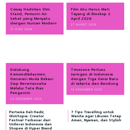
Coway Hadirkan Slim
Film Aku Harus Mati
Stand, Pemurni Air
Tayang di Bioskop 2
Sehat yang Menyatu
April 2026
dengan Hunian Modern
27 MARET 2026
21 JUNI 2026
Didukung
Timezone Perluas
Kemendikdasmen,
Jaringan di Indonesia
Generasi Muda Bekasi
dengan Tiga Gerai Baru
Siap Berwirausaha
di Jakarta dan Bandung
Melalui Tata Rias
14 DESEMBER 2025
Pengantin
23 DESEMBER 2025
Pertama Kali Hadir,
7 Tips Travelling untuk
GloUtopia: Creator
Wanita agar Liburan Tetap
Festival Terbesar dari
Aman, Nyaman, dan Stylish
Unilever Indonesia dan
Shopee di Hyper Brand