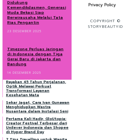
Didukung
Privacy Policy
Kemendikdasmen, Generasi
Muda Bekasi Siap
Berwirausaha Melalui Tata
COPYRIGHT ©
Rias Pengantin
STORYBEAUTYID
23 DESEMBER 2025
Timezone Perluas Jaringan
di Indonesia dengan Tiga
Gerai Baru di Jakarta dan
Bandung
14 DESEMBER 2025
Rayakan 45 Tahun Perjalanan,
Optik Melawai Perkuat
Transformasi Layanan
Kesehatan Mata
Sekar Jagat, Cara Ivan Gunawan
Menghidupkan Wastra
Nusantara dalam Instalasi Seni
Pertama Kali Hadir, GloUtopia:
Creator Festival Terbesar dari
Unilever Indonesia dan Shopee
di Hyper Brand Day
7 Tips Travelling untuk Wanita