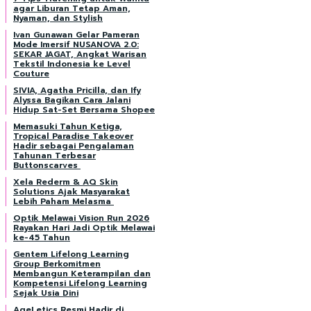
agar Liburan Tetap Aman,
Nyaman, dan Stylish
Ivan Gunawan Gelar Pameran
Mode Imersif NUSANOVA 2.0:
SEKAR JAGAT, Angkat Warisan
Tekstil Indonesia ke Level
Couture
SIVIA, Agatha Pricilla, dan Ify
Alyssa Bagikan Cara Jalani
Hidup Sat-Set Bersama Shopee
Memasuki Tahun Ketiga,
Tropical Paradise Takeover
Hadir sebagai Pengalaman
Tahunan Terbesar
Buttonscarves
Xela Rederm & AQ Skin
Solutions Ajak Masyarakat
Lebih Paham Melasma
Optik Melawai Vision Run 2026
Rayakan Hari Jadi Optik Melawai
ke-45 Tahun
Gentem Lifelong Learning
Group Berkomitmen
Membangun Keterampilan dan
Kompetensi Lifelong Learning
Sejak Usia Dini
AgeLetics Resmi Hadir di